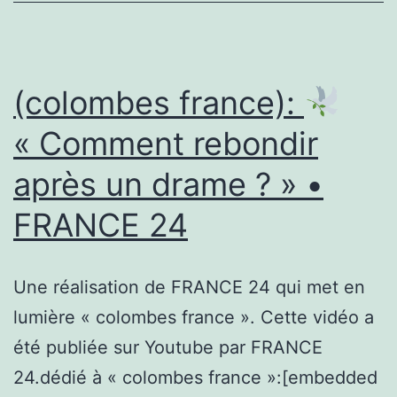
Antony,
Massy,
Rungis
8781
(colombes france):
« Comment rebondir
après un drame ? » •
FRANCE 24
Une réalisation de FRANCE 24 qui met en
lumière « colombes france ». Cette vidéo a
été publiée sur Youtube par FRANCE
24.dédié à « colombes france »:[embedded