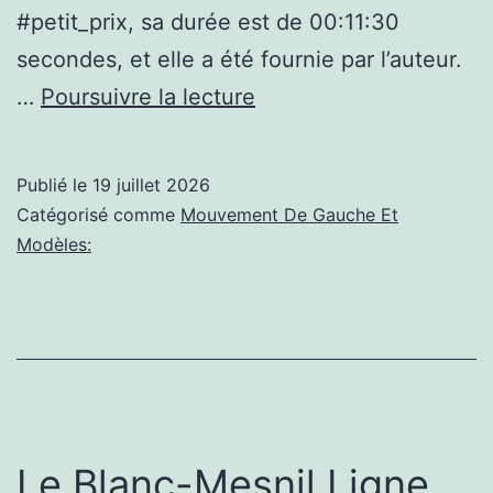
#petit_prix, sa durée est de 00:11:30
secondes, et elle a été fournie par l’auteur.
(Sarcelles):
…
Poursuivre la lecture
Marché
de
Publié le
19 juillet 2026
Sarcelles
Catégorisé comme
Mouvement De Gauche Et
–
Modèles:
De
Retour
10.09.23
#marché
#sarcelles
Le Blanc-Mesnil,Ligne