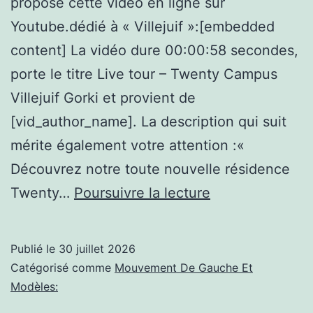
propose cette vidéo en ligne sur
Youtube.dédié à « Villejuif »:[embedded
content] La vidéo dure 00:00:58 secondes,
porte le titre Live tour – Twenty Campus
Villejuif Gorki et provient de
[vid_author_name]. La description qui suit
mérite également votre attention :«
Découvrez notre toute nouvelle résidence
(Villejuif):
Twenty…
Poursuivre la lecture
Live
tour
Publié le
30 juillet 2026
–
Catégorisé comme
Mouvement De Gauche Et
Twenty
Modèles:
Campus