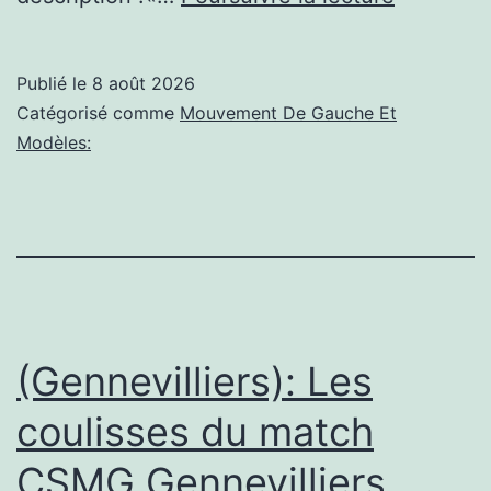
Blanc-
Mesnil,
Publié le
8 août 2026
Catégorisé comme
Mouvement De Gauche Et
4TH
Modèles:
DAY
OF
THE
35TH
CHURCH
ANNIVE
(Gennevilliers): Les
–
coulisses du match
Pastor
CSMG Gennevilliers
Suresh