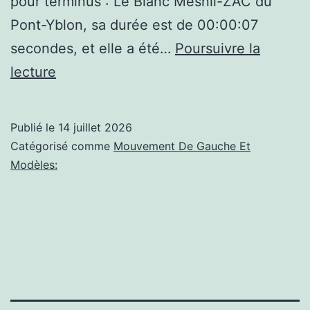
pour terminus : Le Blanc Mesnil-ZAC du
Pont-Yblon, sa durée est de 00:00:07
secondes, et elle a été…
Poursuivre la
Le
lecture
Blanc-
Mesnil,Ligne
Publié le
14 juillet 2026
152.
Catégorisé comme
Mouvement De Gauche Et
Cet
Modèles:
autobus
a
pour
terminus
:
Le