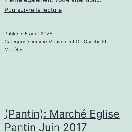
(Gennevilliers):
Poursuivre la lecture
Les
coulisses
Publié le
5 août 2026
du
Catégorisé comme
Mouvement De Gauche Et
match
Modèles:
CSMG
Gennevilliers
contre
Le
Mans
(Pantin): Marché Eglise
Pantin Juin 2017