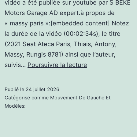
vidéo a été publiée sur youtube par S BEKE
Motors Garage AD expert.à propos de
« massy paris »:[embedded content] Notez
la durée de la vidéo (00:02:34s), le titre
(2021 Seat Ateca Paris, Thiais, Antony,
Massy, Rungis 8781) ainsi que l’auteur,
(massy
suivis…
Poursuivre la lecture
paris):
2021
Publié le
24 juillet 2026
Seat
Catégorisé comme
Mouvement De Gauche Et
Ateca
Modèles:
Paris,
Thiais,