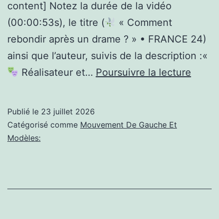
content] Notez la durée de la vidéo
(00:00:53s), le titre (
« Comment
rebondir après un drame ? » • FRANCE 24)
ainsi que l’auteur, suivis de la description :«
(colo
Réalisateur et…
Poursuivre la lecture
france
Publié le
23 juillet 2026
« Co
Catégorisé comme
Mouvement De Gauche Et
rebon
Modèles:
après
un
dram
? »