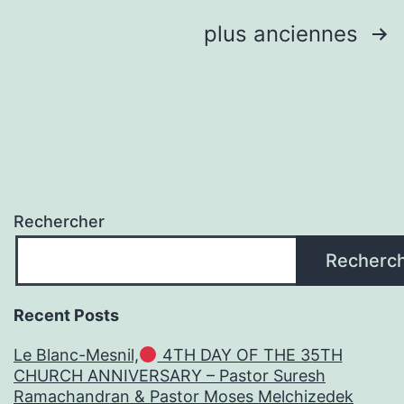
Blanc
Pagination
plus anciennes
Mesnil-
des
ZAC
publications
du
Pont-
Yblon
Rechercher
Recherc
Recent Posts
Le Blanc-Mesnil,
4TH DAY OF THE 35TH
CHURCH ANNIVERSARY – Pastor Suresh
Ramachandran & Pastor Moses Melchizedek