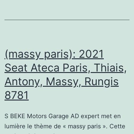
Villejuif
Gorki
(massy paris): 2021
Seat Ateca Paris, Thiais,
Antony, Massy, Rungis
8781
S BEKE Motors Garage AD expert met en
lumière le thème de « massy paris ». Cette