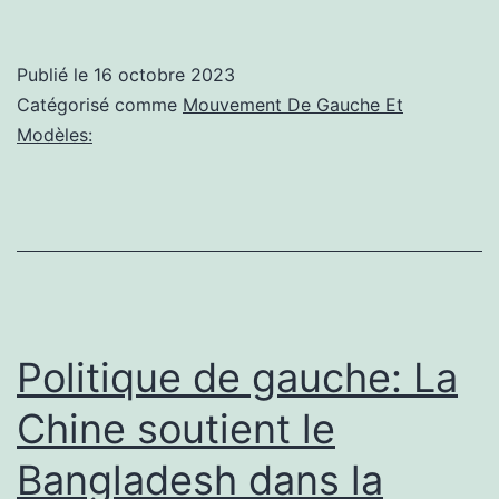
de
gauche:
Publié le
16 octobre 2023
Connais
Catégorisé comme
Mouvement De Gauche Et
votre
Modèles:
ennemi 
à
la
recherc
de
l’antisé
Politique de gauche: La
avec
Chine soutient le
John
Bangladesh dans la
Ganz