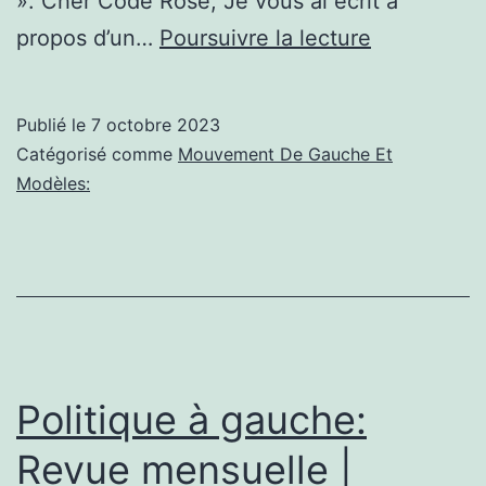
». Cher Code Rose, Je vous ai écrit à
Politique
propos d’un…
Poursuivre la lecture
à
gauche:
Publié le
7 octobre 2023
Code
Catégorisé comme
Mouvement De Gauche Et
Pink
Modèles:
supprime
le
débat
sur
la
paix
Politique à gauche:
en
Revue mensuelle |
Ukraine