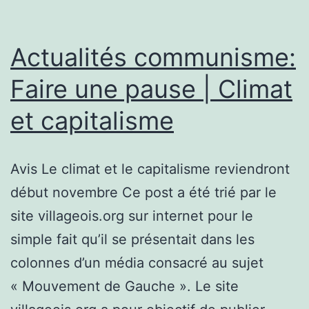
exposition
à
la
Actualités communisme:
presse :
Faire une pause | Climat
c’est
et capitalisme
la
guerre
(1995)
Avis Le climat et le capitalisme reviendront
début novembre Ce post a été trié par le
site villageois.org sur internet pour le
simple fait qu’il se présentait dans les
colonnes d’un média consacré au sujet
« Mouvement de Gauche ». Le site