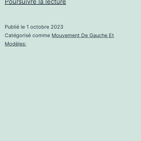
Politique
Poursuivre la lecture
à
gauche:
Publié le
1 octobre 2023
Revue
Catégorisé comme
Mouvement De Gauche Et
mensuelle
Modèles:
|
Octobre
2023
(Volume
75,
Numéro
6)