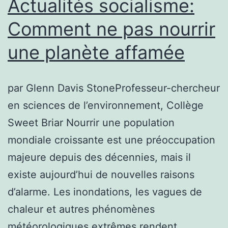
Actualités socialisme:
de
Comment ne pas nourrir
sa
une planète affamée
sou
de
so
par Glenn Davis StoneProfesseur-chercheur
in
en sciences de l’environnement, Collège
et
Sweet Briar Nourrir une population
de
mondiale croissante est une préoccupation
so
majeure depuis des décennies, mais il
int
existe aujourd’hui de nouvelles raisons
ter
d’alarme. Les inondations, les vagues de
nat
chaleur et autres phénomènes
météorologiques extrêmes rendent