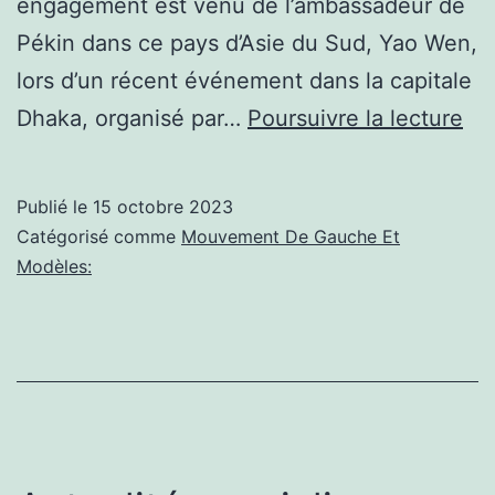
engagement est venu de l’ambassadeur de
Pékin dans ce pays d’Asie du Sud, Yao Wen,
lors d’un récent événement dans la capitale
Pol
Dhaka, organisé par…
Poursuivre la lecture
de
ga
Publié le
15 octobre 2023
La
Catégorisé comme
Mouvement De Gauche Et
Ch
Modèles:
sou
le
Ba
da
la
sa