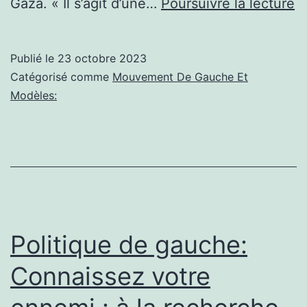
Po
Gaza. « Il s’agit d’une…
Poursuivre la lecture
à
g
Publié le
23 octobre 2023
L
Catégorisé comme
Mouvement De Gauche Et
tr
Modèles:
d
s
la
ju
et
n
Politique de gauche:
le
Connaissez votre
g
à