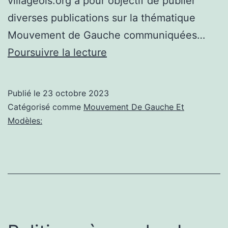
villageois.org a pour objectif de publier
diverses publications sur la thématique
Mouvement de Gauche communiquées…
Actualités
Poursuivre la lecture
communisme:
Faire
Publié le
23 octobre 2023
une
Catégorisé comme
Mouvement De Gauche Et
pause
Modèles:
|
Climat
et
capitalisme