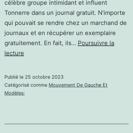
célèbre groupe intimidant et influent
Tonnerre dans un journal gratuit. N’importe
qui pouvait se rendre chez un marchand de
journaux et en récupérer un exemplaire
gratuitement. En fait, ils…
Poursuivre la
Politique
lecture
à
gauche:
Publié le
25 octobre 2023
Norme
Catégorisé comme
Mouvement De Gauche Et
socialiste
Modèles:
passée
et
présente :