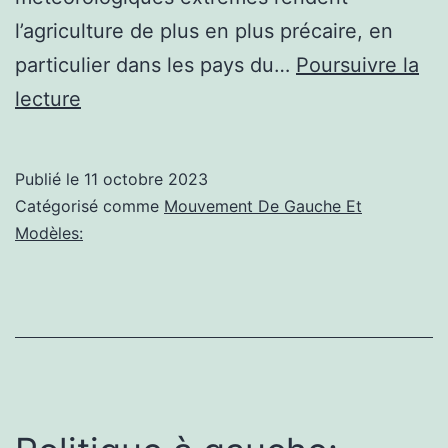
l’agriculture de plus en plus précaire, en
particulier dans les pays du…
Poursuivre la
Actualités
lecture
socialisme:
Comment
Publié le
11 octobre 2023
ne
Catégorisé comme
Mouvement De Gauche Et
pas
Modèles:
nourrir
une
planète
affamée