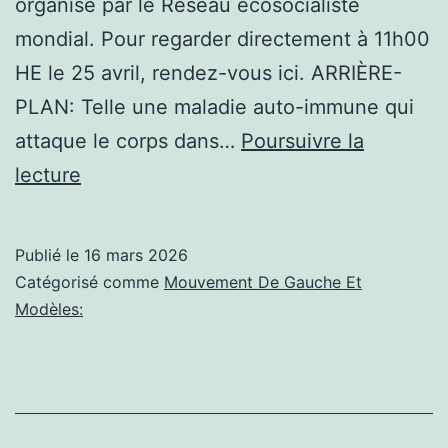
organisé par le Réseau écosocialiste
mondial. Pour regarder directement à 11h00
HE le 25 avril, rendez-vous ici. ARRIÈRE-
PLAN: Telle une maladie auto-immune qui
attaque le corps dans…
Poursuivre la
Informations
lecture
socialisme:
25
Publié le
16 mars 2026
avril
Catégorisé comme
Mouvement De Gauche Et
:
Modèles:
Forum
sur
l’écosocialisme
qui