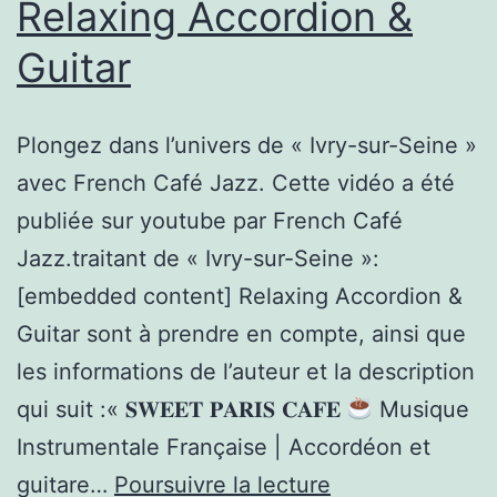
un
Relaxing Accordion &
choc
Guitar
capital
Plongez dans l’univers de « Ivry-sur-Seine »
avec French Café Jazz. Cette vidéo a été
publiée sur youtube par French Café
Jazz.traitant de « Ivry-sur-Seine »:
[embedded content] Relaxing Accordion &
Guitar sont à prendre en compte, ainsi que
les informations de l’auteur et la description
qui suit :« 𝐒𝐖𝐄𝐄𝐓 𝐏𝐀𝐑𝐈𝐒 𝐂𝐀𝐅𝐄
Musique
Instrumentale Française | Accordéon et
Relaxing
guitare…
Poursuivre la lecture