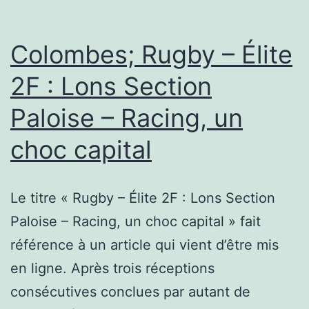
accueillera
Ian
Colombes; Rugby – Élite
Angus,
2F : Lons Section
auteur
Paloise – Racing, un
de
«
choc capital
Metabolic
Rifts
Le titre « Rugby – Élite 2F : Lons Section
»
Paloise – Racing, un choc capital » fait
(disponible
référence à un article qui vient d’être mis
maintenant
en ligne. Après trois réceptions
!)
consécutives conclues par autant de