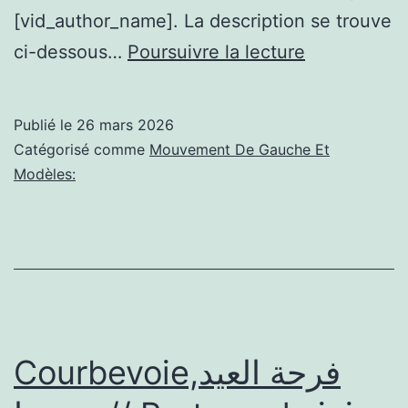
[vid_author_name]. La description se trouve
(Suresnes):
ci-dessous…
Poursuivre la lecture
Rugby-
Nationale,
Publié le
26 mars 2026
Mathieu
Catégorisé comme
Mouvement De Gauche Et
BONELLO
Modèles:
(Albi)
après
la
courte
victoire
face
Courbevoie,فرحة العيد
à