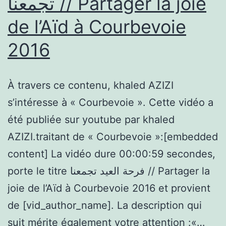
تجمعنا // Partager la joie
Suresnes.
de l’Aïd à Courbevoie
(J15)
2016
À travers ce contenu, khaled AZIZI
s’intéresse à « Courbevoie ». Cette vidéo a
été publiée sur youtube par khaled
AZIZI.traitant de « Courbevoie »:[embedded
content] La vidéo dure 00:00:59 secondes,
porte le titre فرحة العيد تجمعنا // Partager la
joie de l’Aïd à Courbevoie 2016 et provient
de [vid_author_name]. La description qui
suit mérite également votre attention :«…