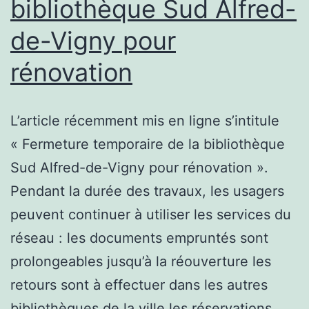
bibliothèque Sud Alfred-
–
32
de-Vigny pour
m²
rénovation
–
1
L’article récemment mis en ligne s’intitule
pièce(s)
« Fermeture temporaire de la bibliothèque
Sud Alfred-de-Vigny pour rénovation ».
Pendant la durée des travaux, les usagers
peuvent continuer à utiliser les services du
réseau : les documents empruntés sont
prolongeables jusqu’à la réouverture les
retours sont à effectuer dans les autres
bibliothèques de la ville les réservations