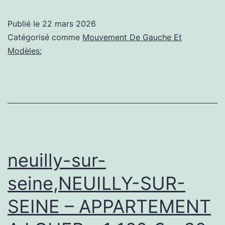
ARRI
Publié le
22 mars 2026
ACTI
Catégorisé comme
Mouvement De Gauche Et
SARC
Modèles:
27
juin
2021
neuilly-sur-
seine,NEUILLY-SUR-
SEINE – APPARTEMENT