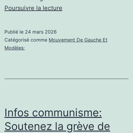
Courbevoie,فرحة
Poursuivre la lecture
العيد
تجمعنا
Publié le
24 mars 2026
//
Catégorisé comme
Mouvement De Gauche Et
Partager
Modèles:
la
joie
de
l’Aïd
à
Courbevoie
Infos communisme:
2016
Soutenez la grève de