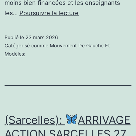
moins bien financées et les enseignants
Infos
les…
Poursuivre la lecture
communisme:
Soutenez
Publié le
23 mars 2026
la
Catégorisé comme
Mouvement De Gauche Et
grève
Modèles:
de
l’AEU
et
exigez
du
financement
(Sarcelles):
ARRIVAGE
pour
ACTION SARCELLES 27