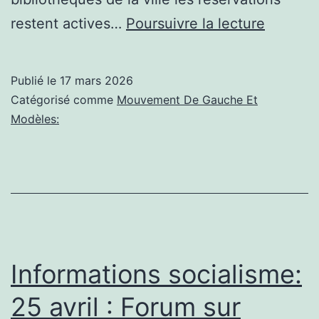
Vincenn
restent actives…
Poursuivre la lecture
Fermetu
tempora
Publié le
17 mars 2026
de
Catégorisé comme
Mouvement De Gauche Et
la
Modèles:
bibliot
Sud
Alfred-
de-
Vigny
pour
Informations socialisme:
rénovat
25 avril : Forum sur