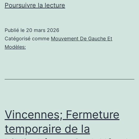
neuilly-
Poursuivre la lecture
sur-
seine,NEUILLY-
Publié le
20 mars 2026
SUR-
Catégorisé comme
Mouvement De Gauche Et
SEINE
Modèles:
–
APPARTEMENT
A
LOUER
–
1
Vincennes; Fermeture
160
temporaire de la
€