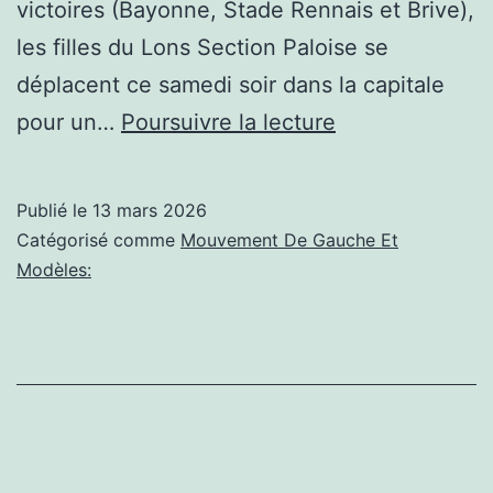
victoires (Bayonne, Stade Rennais et Brive),
les filles du Lons Section Paloise se
déplacent ce samedi soir dans la capitale
Colombes;
pour un…
Poursuivre la lecture
Rugby
–
Publié le
13 mars 2026
Élite
Catégorisé comme
Mouvement De Gauche Et
2F :
Modèles:
Lons
Section
Paloise
–
Racing,