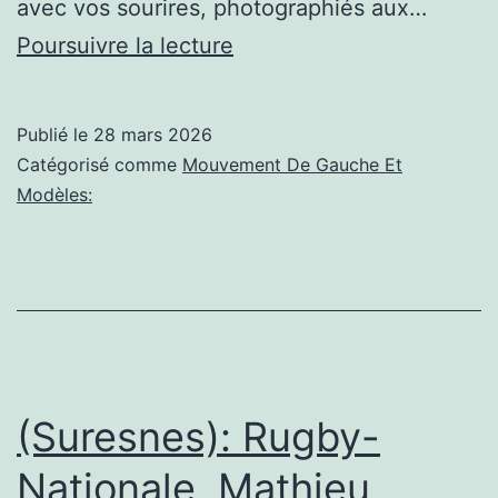
avec vos sourires, photographiés aux…
(vitry-
Poursuivre la lecture
sur-
seine
Publié le
28 mars 2026
(94)):
Catégorisé comme
Mouvement De Gauche Et
Sourires
Modèles:
Vitriots
2019
(Suresnes): Rugby-
Nationale, Mathieu