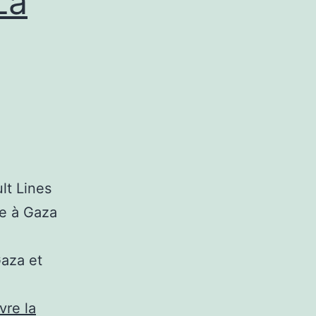
La
lt Lines
ne à Gaza
aza et
vre la