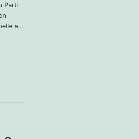
u Parti
son
nelle a…