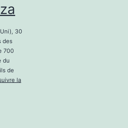
aza
Uni), 30
s des
de 700
e du
ils de
uivre la