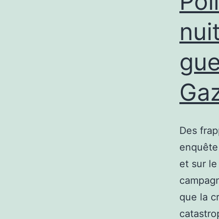
Pol
nuit
gue
Gaz
Des frap
enquête 
et sur l
campagn
que la c
catastro