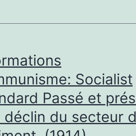
nvironnemental
u
énocide
sraélien
aza
ormations
munisme: Socialist
ndard Passé et prés
e déclin du secteur 
iment. (1914)