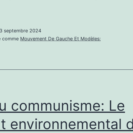
olitique
e
auche:
3 septembre 2024
sé comme
Mouvement De Gauche Et Modèles:
a
uit
e
nira
as
u communisme: Le
t environnemental 
uerre