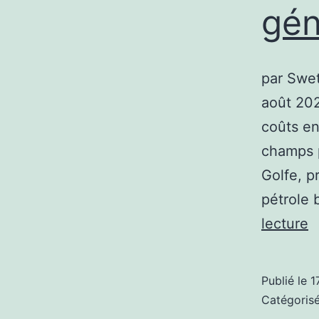
gén
d
B
c
par Swe
G
août 202
|
coûts en
G
champs p
Golfe, p
pétrole 
A
lecture
c
L
Publié le
1
c
Catégori