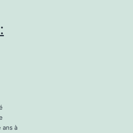
:
é
e
e ans à