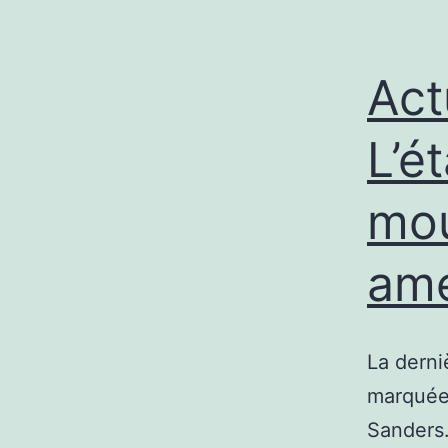
Act
L’é
mou
amé
La derni
marquée 
Sanders.