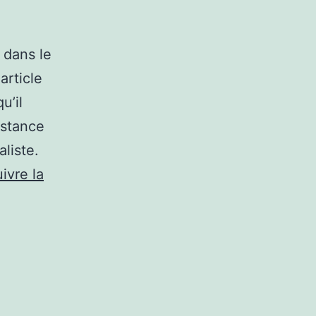
é dans le
article
u’il
istance
aliste.
ivre la