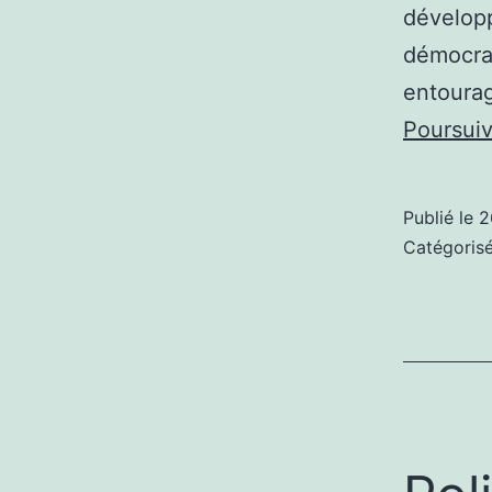
développ
démocrat
entourag
Poursuiv
Publié le
2
Catégori