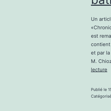
Un artic
«Chroniq
est rema
contient
et par la
M. Chioz
I
lecture
c
S
Publié le
1
S
Catégori
P