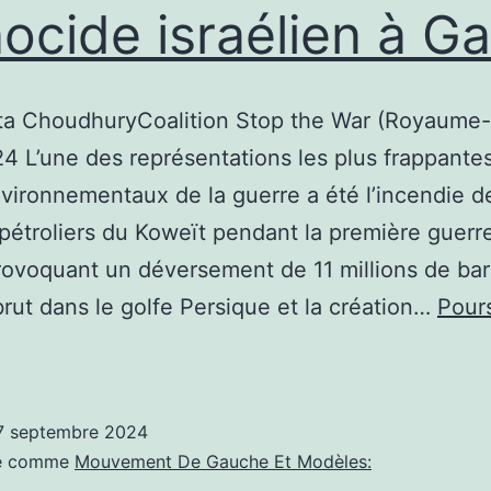
ocide israélien à G
e
iden
ontre
ta ChoudhuryCoalition Stop the War (Royaume-
aza
4 L’une des représentations les plus frappante
vironnementaux de la guerre a été l’incendie 
aza
étroliers du Koweït pendant la première guerr
rovoquant un déversement de 11 millions de bar
brut dans le golfe Persique et la création…
Pours
ctu
ommunisme:
e
7 septembre 2024
oût
sé comme
Mouvement De Gauche Et Modèles: