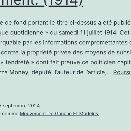
le de fond portant le titre ci-dessus a été publi
ue quotidienne » du samedi 11 juillet 1914. Cet 
rquable par les informations compromettantes q
 contre la propriété privée des moyens de subs
 « tendreté » dont fait preuve ce politicien capit
za Money, député, l’auteur de l’article,…
Poursu
nformations
ommunisme:
ocialist
5 septembre 2024
tandard
sé comme
Mouvement De Gauche Et Modèles:
assé