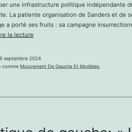
er une infrastructure politique indépendante d
e. La patiente organisation de Sanders et de 
e a porté ses fruits : sa campagne insurrection
Actu
re la lecture
socialisme:
Lettre :
6 septembre 2024
L’état
sé comme
Mouvement De Gauche Et Modèles:
actuel
du
mouvement
socialiste
américain