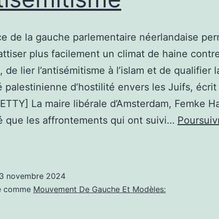
ce de la gauche parlementaire néerlandaise per
’attiser plus facilement un climat de haine contre
 de lier l’antisémitisme à l’islam et de qualifier l
é palestinienne d’hostilité envers les Juifs, écri
ETTY] La maire libérale d’Amsterdam, Femke H
é que les affrontements qui ont suivi…
Poursuiv
nfos
ocialisme:
es
3 novembre 2024
meutes
sé comme
Mouvement De Gauche Et Modèles:
’Amsterdam