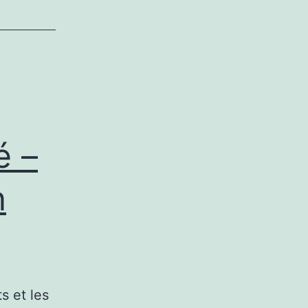
é –
n
s et les