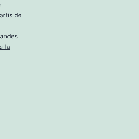
é
artis de
randes
e la