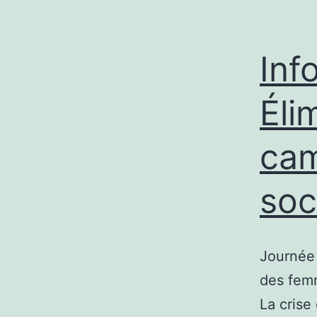
Inf
Éli
cam
soc
Journée 
des femm
La crise