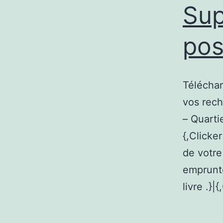
Sup
pos
Téléchar
vos rec
– Quartie
{,Clicke
de votre 
emprunter
livre .}|