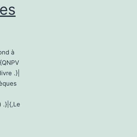
les
ond à
 {{QNPV
ivre .}|
hèques
 .}|{,Le
e:
ent