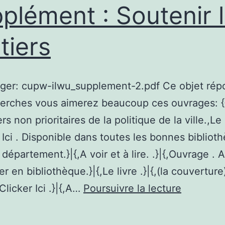
plément : Soutenir 
tiers
ger: cupw-ilwu_supplement-2.pdf Ce objet rép
herches vous aimerez beaucoup ces ouvrages:
rs non prioritaires de la politique de la ville.,Le l
r Ici . Disponible dans toutes les bonnes bibliot
département.}|{,A voir et à lire. .}|{,Ouvrage . A
 en bibliothèque.}|{,Le livre .}|{,(la couverture)
Infos
{,Clicker Ici .}|{,A…
Poursuivre la lecture
socialism
Supplém