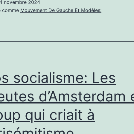
4 novembre 2024
:
sé comme
Mouvement De Gauche Et Modèles:
Soutenir
les
postiers
os socialisme: Les
utes d’Amsterdam 
oup qui criait à
ntisémitisme