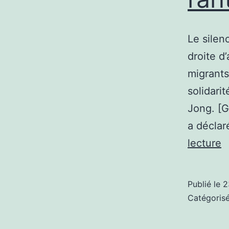
Le silen
droite d
migrants,
solidarit
Jong. [G
a déclar
I
lecture
s
L
Publié le
2
é
Catégori
d