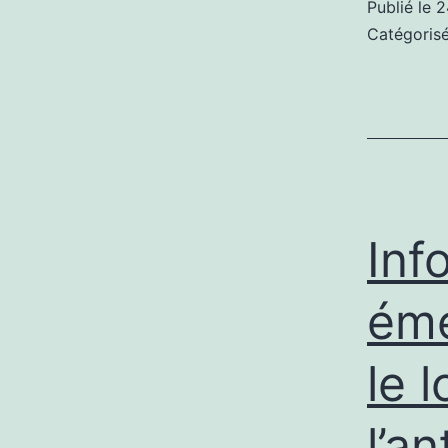
Publié le
2
Catégori
Inf
éme
le l
l’a