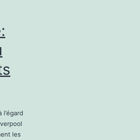
:
u
ts
à l’égard
iverpool
ent les