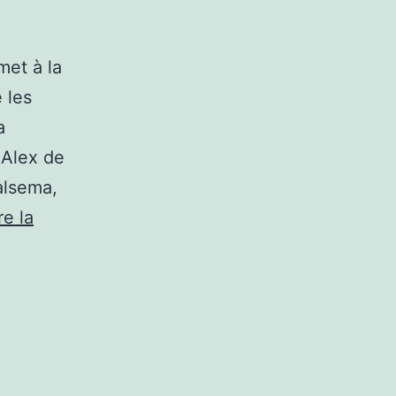
met à la
 les
a
t Alex de
alsema,
re la