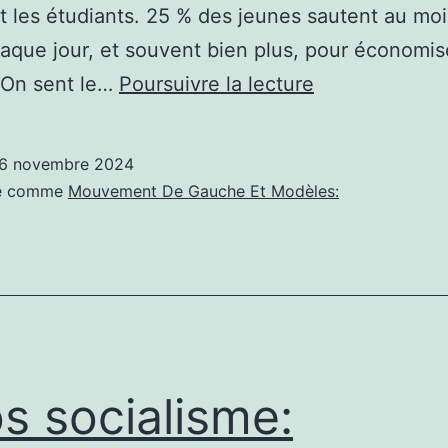
t les étudiants. 25 % des jeunes sautent au mo
aque jour, et souvent bien plus, pour économis
Informations
. On sent le…
Poursuivre la lecture
socialisme:
Éliminons
6 novembre 2024
le
sé comme
Mouvement De Gauche Et Modèles:
sexisme
du
campus !
–
Les
étudiants
os socialisme:
socialistes