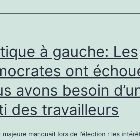
t
e
oup
ui
iait
itique à gauche: Les
’antisémitisme
ocrates ont échou
s avons besoin d’u
ti des travailleurs
 majeure manquait lors de l’élection : les intérêt