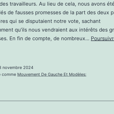
des travailleurs. Au lieu de cela, nous avons ét
s de fausses promesses de la part des deux p
aires qui se disputaient notre vote, sachant
ment qu’ils nous vendraient aux intérêts des g
ises. En fin de compte, de nombreux…
Poursuivr
olitique
auche:
8 novembre 2024
es
sé comme
Mouvement De Gauche Et Modèles:
émocrates
nt
choué