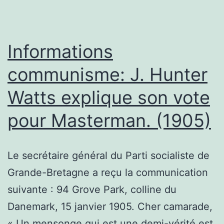
luttez
pour
une
Informations
éducation
communisme: J. Hunter
entièrement
Watts explique son vote
financée
et
pour Masterman. (1905)
gratuite
pour
Le secrétaire général du Parti socialiste de
mettre
Grande-Bretagne a reçu la communication
fin
suivante : 94 Grove Park, colline du
au
Danemark, 15 janvier 1905. Cher camarade,
chaos
« Un mensonge qui est une demi-vérité est