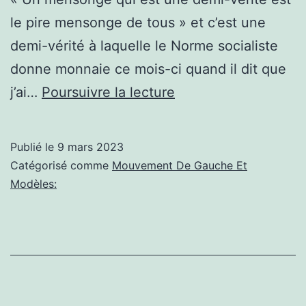
du
le pire mensonge de tous » et c’est une
campus !
demi-vérité à laquelle le Norme socialiste
–
donne monnaie ce mois-ci quand il dit que
Étudiants
Informations
j’ai…
Poursuivre la lecture
socialistes
communisme:
J.
Publié le
9 mars 2023
Hunter
Catégorisé comme
Mouvement De Gauche Et
Watts
Modèles:
explique
son
vote
pour
Masterman.