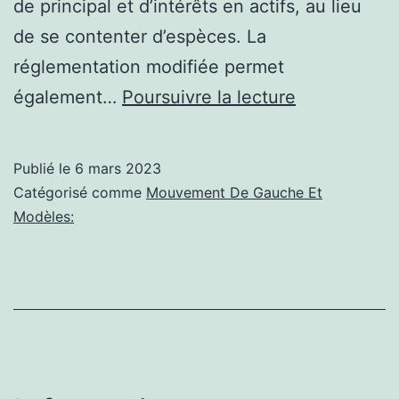
de principal et d’intérêts en actifs, au lieu
de se contenter d’espèces. La
réglementation modifiée permet
Politique
également…
Poursuivre la lecture
de
gauche:
Publié le
6 mars 2023
Le
Catégorisé comme
Mouvement De Gauche Et
gouverneme
Modèles:
revoit
la
réglementat
sur
les
obligations