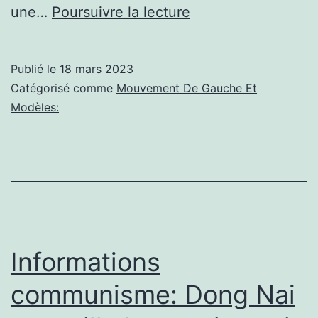
Politique
une…
Poursuivre la lecture
de
gauche:
Publié le
18 mars 2023
Les
Catégorisé comme
Mouvement De Gauche Et
retraités
Modèles:
iraniens
exigent
une
hausse
des
pensions
Informations
pour
communisme: Dong Nai
correspondre