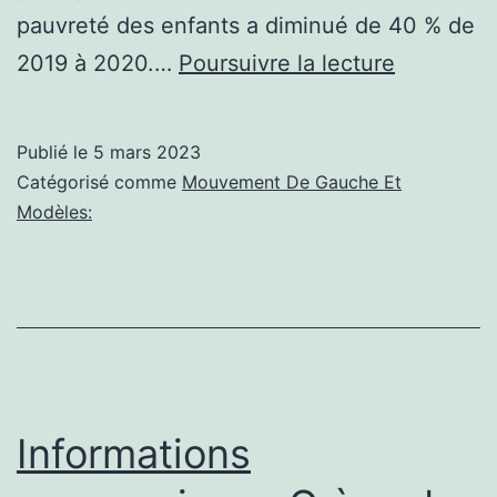
pauvreté des enfants a diminué de 40 % de
Informati
2019 à 2020.…
Poursuivre la lecture
communi
Qu’est-
Publié le
5 mars 2023
il
Catégorisé comme
Mouvement De Gauche Et
arrivé
Modèles:
à
l’éliminat
de
la
pauvreté
des
Informations
enfants