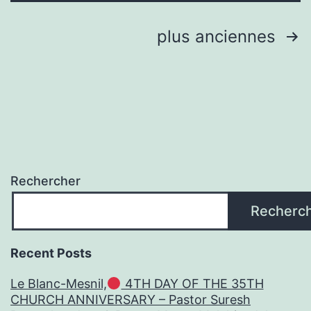
l’aéroport
de
Pagination
plus anciennes
New
des
York
publications
–
The
Militant
Rechercher
Recherc
Recent Posts
Le Blanc-Mesnil,
4TH DAY OF THE 35TH
CHURCH ANNIVERSARY – Pastor Suresh