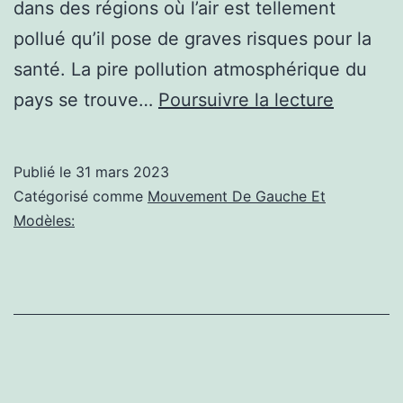
dans des régions où l’air est tellement
pollué qu’il pose de graves risques pour la
santé. La pire pollution atmosphérique du
Politiqu
pays se trouve…
Poursuivre la lecture
à
gauche:
Publié le
31 mars 2023
Plus
Catégorisé comme
Mouvement De Gauche Et
meurtrie
Modèles:
que
la
guerre :
se
battre