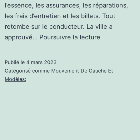
l’essence, les assurances, les réparations,
les frais d’entretien et les billets. Tout
retombe sur le conducteur. La ville a
Informations
approuvé…
Poursuivre la lecture
communisme
Grève
Publié le
4 mars 2023
des
Catégorisé comme
Mouvement De Gauche Et
chauffeurs
Modèles:
Uber
et
Lyft,
rassembleme
à