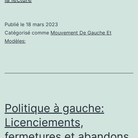
communisme:
Dong
Publié le
18 mars 2023
Nai
Catégorisé comme
Mouvement De Gauche Et
accueille
Modèles:
le
premier
train
de
marchandises
en
Politique à gauche:
provenance
Licenciements,
de
fermetures et abandons
Chine