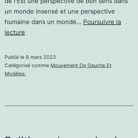
de l’Est une perspective de bon sens dans
un monde insensé et une perspective
humaine dans un monde…
Poursuivre la
Actualités
lecture
socialisme:
Révolution
Publié le
8 mars 2023
de
Catégorisé comme
Mouvement De Gauche Et
la
Modèles:
santé
mentale
–
Dissent
Magazine