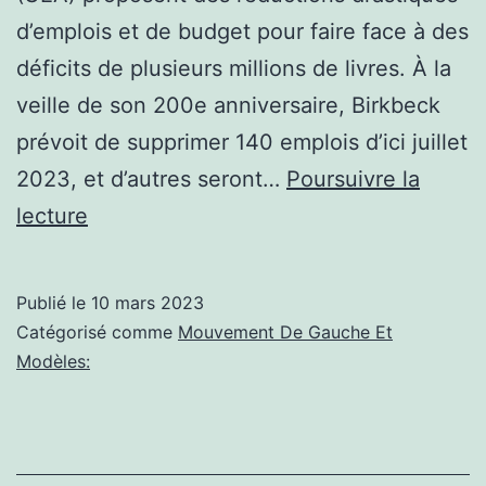
d’emplois et de budget pour faire face à des
déficits de plusieurs millions de livres. À la
veille de son 200e anniversaire, Birkbeck
prévoit de supprimer 140 emplois d’ici juillet
2023, et d’autres seront…
Poursuivre la
Politique
lecture
à
gauche:
Publié le
10 mars 2023
Licenciements,
Catégorisé comme
Mouvement De Gauche Et
fermetures
Modèles:
et
abandons
–