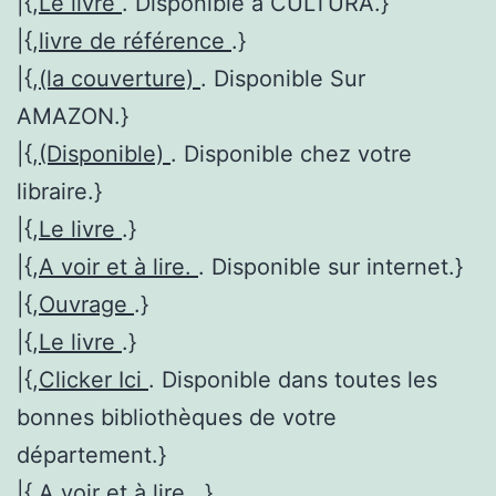
|{,
Le livre
. Disponible à CULTURA.}
|{,
livre de référence
.}
|{,
(la couverture)
. Disponible Sur
AMAZON.}
|{,
(Disponible)
. Disponible chez votre
libraire.}
|{,
Le livre
.}
|{,
A voir et à lire.
. Disponible sur internet.}
|{,
Ouvrage
.}
|{,
Le livre
.}
|{,
Clicker Ici
. Disponible dans toutes les
bonnes bibliothèques de votre
département.}
|{,
A voir et à lire.
.}