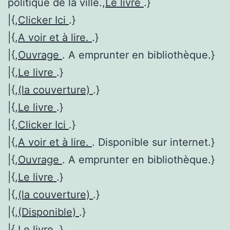
politique de la ville.,
Le livre
.}
|{,
Clicker Ici
.}
|{,
A voir et à lire.
.}
|{,
Ouvrage
. A emprunter en bibliothèque.}
|{,
Le livre
.}
|{,
(la couverture)
.}
|{,
Le livre
.}
|{,
Clicker Ici
.}
|{,
A voir et à lire.
. Disponible sur internet.}
|{,
Ouvrage
. A emprunter en bibliothèque.}
|{,
Le livre
.}
|{,
(la couverture)
.}
|{,
(Disponible)
.}
|{,
Le livre
.}