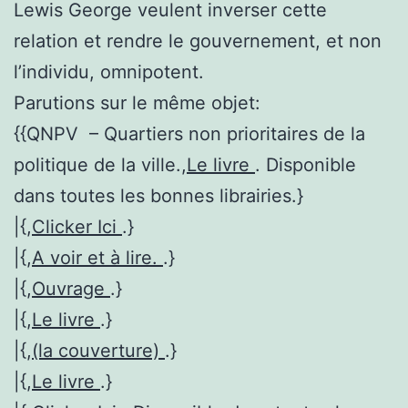
Lewis George veulent inverser cette
relation et rendre le gouvernement, et non
l’individu, omnipotent.
Parutions sur le même objet:
{{QNPV – Quartiers non prioritaires de la
politique de la ville.,
Le livre
. Disponible
dans toutes les bonnes librairies.}
|{,
Clicker Ici
.}
|{,
A voir et à lire.
.}
|{,
Ouvrage
.}
|{,
Le livre
.}
|{,
(la couverture)
.}
|{,
Le livre
.}