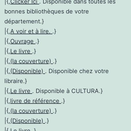
|{,
Clicker Ici
. Disponible dans toutes les
bonnes bibliothèques de votre
département.}
|{,
A voir et à lire.
.}
|{,
Ouvrage
.}
|{,
Le livre
.}
|{,
(la couverture)
.}
|{,
(Disponible)
. Disponible chez votre
libraire.}
|{,
Le livre
. Disponible à CULTURA.}
|{,
livre de référence
.}
|{,
(la couverture)
.}
|{,
(Disponible)
.}
|{,
Le livre
.}