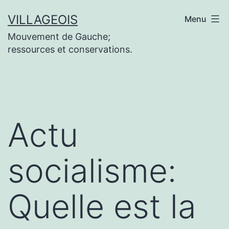
Aller
VILLAGEOIS
Menu
au
Mouvement de Gauche;
contenu
ressources et conservations.
Actu
socialisme:
Quelle est la