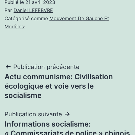
Publié le
21 avril 2023
Par
Daniel LEFEBVRE
Catégorisé comme
Mouvement De Gauche Et
Modèles:
Navigation
Publication précédente
Actu communisme: Civilisation
de
écologique et voie vers le
l’article
socialisme
Publication suivante
Informations socialisme:
« Commissariats de police » chinois