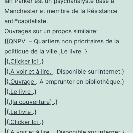
Ian Parker est un psychanalyste basé à
Manchester et membre de la Résistance
anti*capitaliste.
Ouvrages sur un propos similaire:
{{QNPV – Quartiers non prioritaires de la
politique de la ville.,
Le livre
.}
|{,
Clicker Ici
.}
|{,
A voir et à lire.
. Disponible sur internet.}
|{,
Ouvrage
. A emprunter en bibliothèque.}
|{,
Le livre
.}
|{,
(la couverture)
.}
|{,
Le livre
.}
|{,
Clicker Ici
.}
|{,
A voir et à lire.
. Disponible sur internet.}