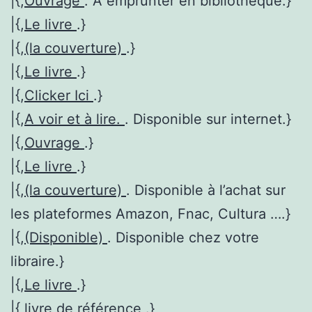
|{,
Ouvrage
. A emprunter en bibliothèque.}
|{,
Le livre
.}
|{,
(la couverture)
.}
|{,
Le livre
.}
|{,
Clicker Ici
.}
|{,
A voir et à lire.
. Disponible sur internet.}
|{,
Ouvrage
.}
|{,
Le livre
.}
|{,
(la couverture)
. Disponible à l’achat sur
les plateformes Amazon, Fnac, Cultura ….}
|{,
(Disponible)
. Disponible chez votre
libraire.}
|{,
Le livre
.}
|{,
livre de référence
.}