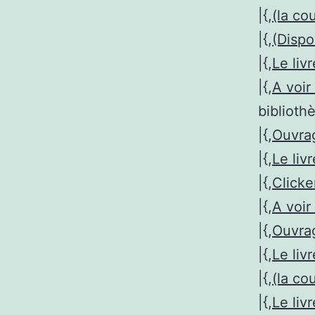
|{,
(la co
|{,
(Dispo
|{,
Le liv
|{,
A voir 
biblioth
|{,
Ouvr
|{,
Le liv
|{,
Clicke
|{,
A voir 
|{,
Ouvr
|{,
Le liv
|{,
(la co
|{,
Le liv