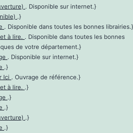
uverture)
. Disponible sur internet.}
nible)
.}
re
. Disponible dans toutes les bonnes librairies.
et à lire.
. Disponible dans toutes les bonnes
èques de votre département.}
age
. Disponible sur internet.}
re
.}
r Ici
. Ouvrage de référence.}
et à lire.
.}
age
.}
re
.}
uverture)
.}
re
.}