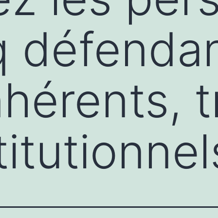
 défendan
nhérents, t
itutionnel