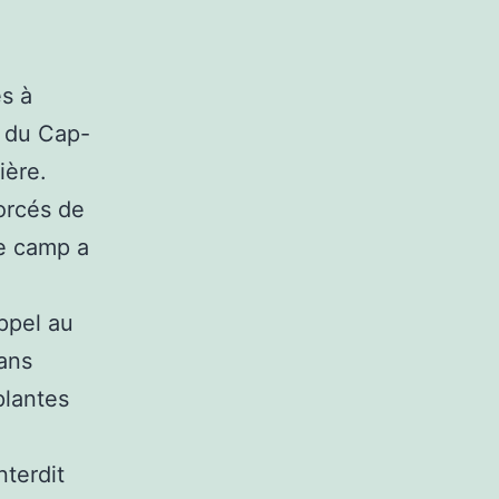
s à
e du Cap-
ière.
orcés de
le camp a
ppel au
ans
plantes
nterdit