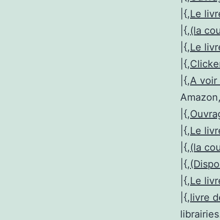
|{,
Le liv
|{,
(la co
|{,
Le liv
|{,
Clicke
|{,
A voir 
Amazon, 
|{,
Ouvr
|{,
Le liv
|{,
(la co
|{,
(Dispo
|{,
Le liv
|{,
livre 
librairies