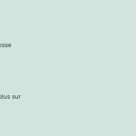
osse
lus sur