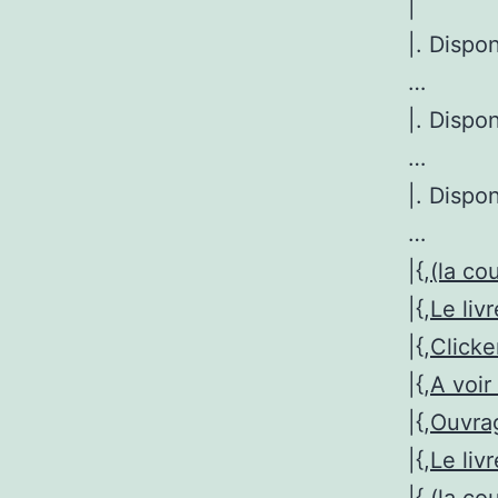
|
|. Dispo
…
|. Dispo
…
|. Dispo
…
|{,
(la co
|{,
Le liv
|{,
Clicke
|{,
A voir 
|{,
Ouvr
|{,
Le liv