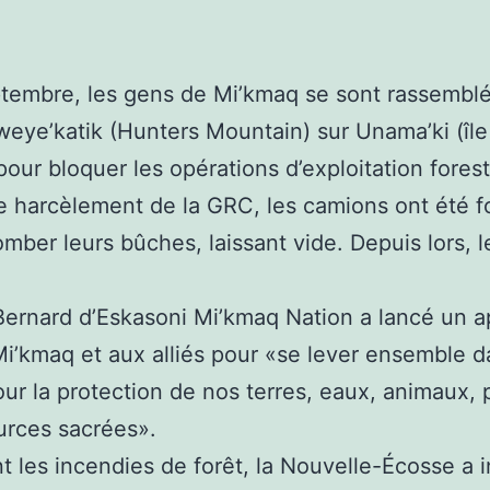
tembre, les gens de Mi’kmaq se sont rassemblé
ye’katik (Hunters Mountain) sur Unama’ki (îl
pour bloquer les opérations d’exploitation forest
e harcèlement de la GRC, les camions ont été f
tomber leurs bûches, laissant vide. Depuis lors, 
ernard d’Eskasoni Mi’kmaq Nation a lancé un a
i’kmaq et aux alliés pour «se lever ensemble d
pour la protection de nos terres, eaux, animaux, 
urces sacrées».
t les incendies de forêt, la Nouvelle-Écosse a i