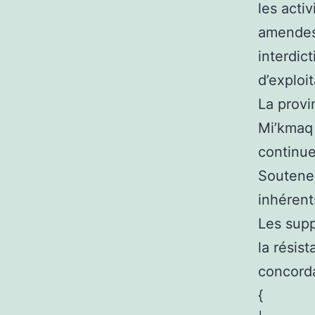
les acti
amendes 
interdic
d’exploit
La provi
Mi’kmaq 
continue
Soutenez
inhérents
Les supp
la résist
concord
{