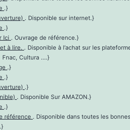
re
.}
uverture)
. Disponible sur internet.}
re
.}
r Ici
. Ouvrage de référence.}
et à lire.
. Disponible à l’achat sur les plateform
Fnac, Cultura ….}
age
.}
re
.}
uverture)
.}
nible)
. Disponible Sur AMAZON.}
re
.}
de référence
. Disponible dans toutes les bonne
.}