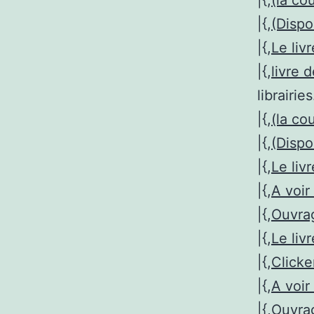
|{,
(la co
|{,
(Dispo
|{,
Le liv
|{,
livre 
librairies
|{,
(la co
|{,
(Dispo
|{,
Le liv
|{,
A voir 
|{,
Ouvr
|{,
Le liv
|{,
Clicke
|{,
A voir 
|{,
Ouvr