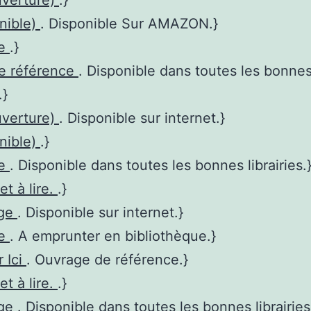
uverture)
.}
nible)
. Disponible Sur AMAZON.}
re
.}
de référence
. Disponible dans toutes les bonne
.}
uverture)
. Disponible sur internet.}
nible)
.}
re
. Disponible dans toutes les bonnes librairies.
et à lire.
.}
age
. Disponible sur internet.}
re
. A emprunter en bibliothèque.}
r Ici
. Ouvrage de référence.}
et à lire.
.}
age
. Disponible dans toutes les bonnes librairies