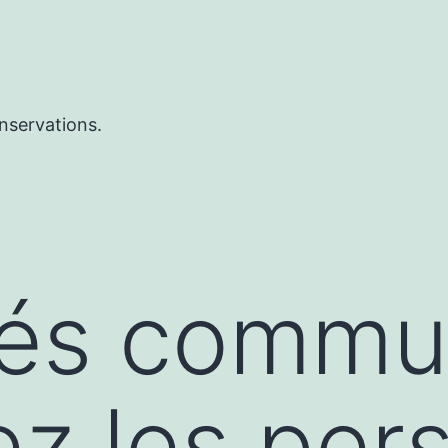
nservations.
tés commu
z les per