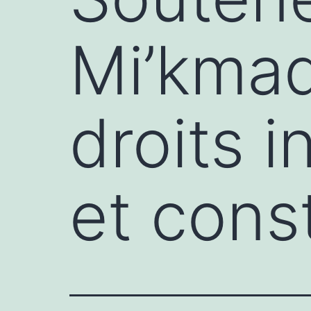
Mi’kmaq
droits i
et const