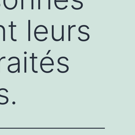
t leurs
raités
s.