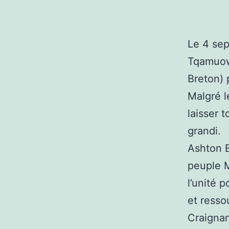
Le 4 sep
Tqamuowe
Breton) 
Malgré l
laisser 
grandi.
Ashton B
peuple M
l’unité 
et resso
Craignan