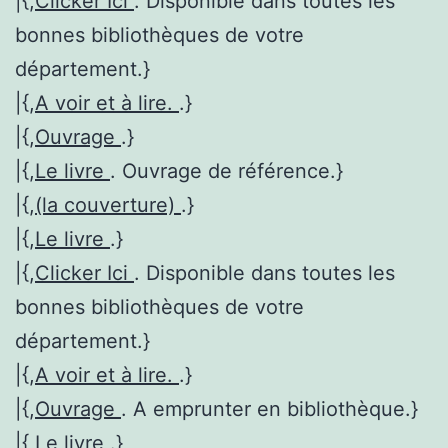
|{,
Clicker Ici
. Disponible dans toutes les
bonnes bibliothèques de votre
département.}
|{,
A voir et à lire.
.}
|{,
Ouvrage
.}
|{,
Le livre
. Ouvrage de référence.}
|{,
(la couverture)
.}
|{,
Le livre
.}
|{,
Clicker Ici
. Disponible dans toutes les
bonnes bibliothèques de votre
département.}
|{,
A voir et à lire.
.}
|{,
Ouvrage
. A emprunter en bibliothèque.}
|{,
Le livre
.}