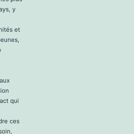
ays, y
nités et
jeunes,
e
 aux
tion
act qui
dre ces
soin,