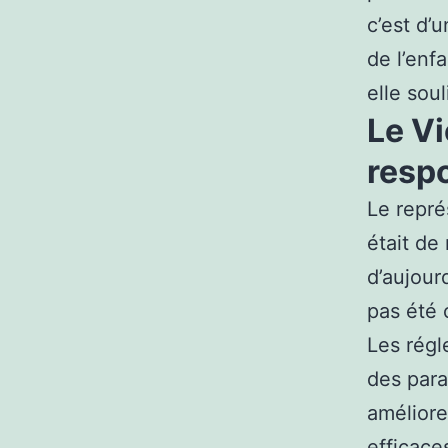
c’est d’
de l’enf
elle soul
Le Vi
respo
Le repré
était de
d’aujour
pas été 
Les régl
des para
améliore
efficace