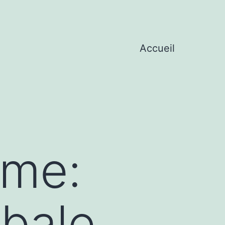
Accueil
sme:
bale,