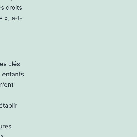
s droits
 », a-t-
és clés
s enfants
n’ont
établir
ures
la