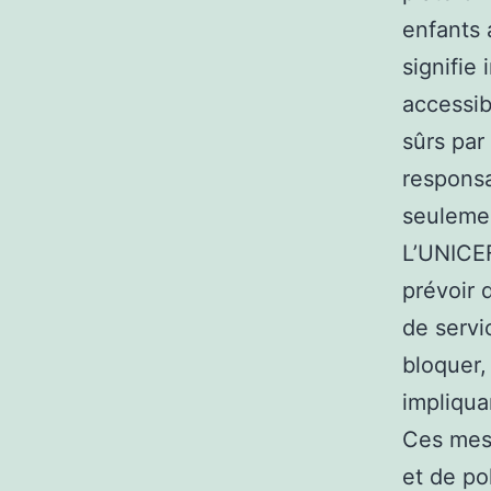
enfants 
signifie
accessib
sûrs par
responsa
seulemen
L’UNICE
prévoir 
de servi
bloquer,
impliqua
Ces mes
et de po