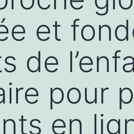
rée et fon
ts de l’enf
ire pour 
nts en lig