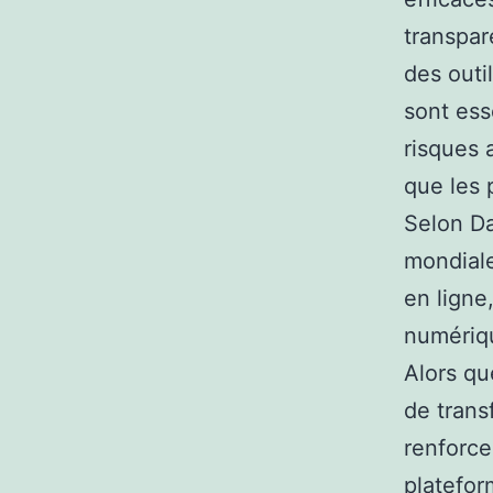
transpar
des outi
sont ess
risques 
que les 
Selon Da
mondiale
en ligne
numériqu
Alors q
de trans
renforce
platefor