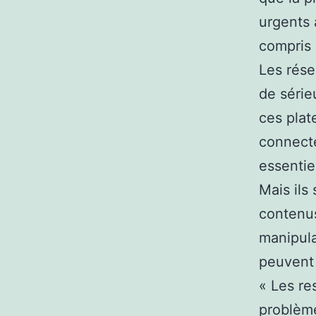
urgents 
compris 
Les rése
de série
ces plat
connecte
essentie
Mais ils
contenus
manipula
peuvent 
« Les re
problème