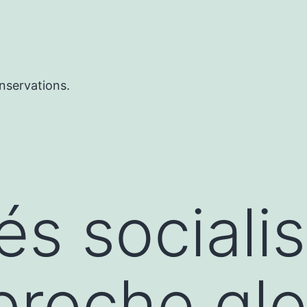
nservations.
tés sociali
roche glo