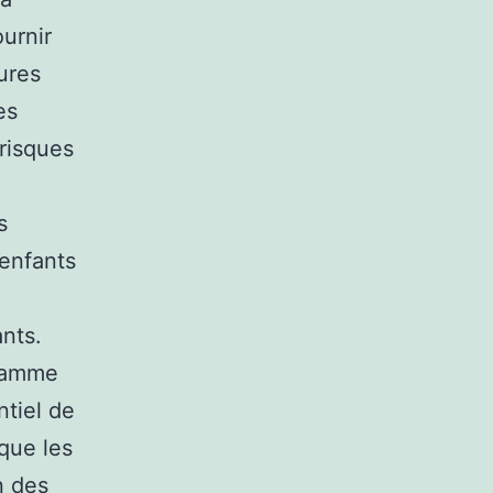
urnir
ures
es
 risques
s
 enfants
nts.
gramme
ntiel de
 que les
n des