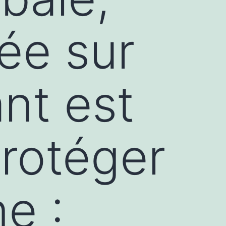
dée sur
ant est
protéger
ne :