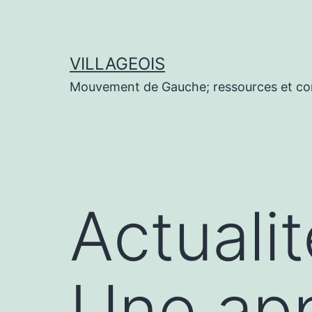
Aller
au
contenu
VILLAGEOIS
Mouvement de Gauche; ressources et co
Actuali
Une app