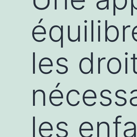
équilib
les droi
nécessa
les enfa