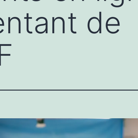
ntant de
F