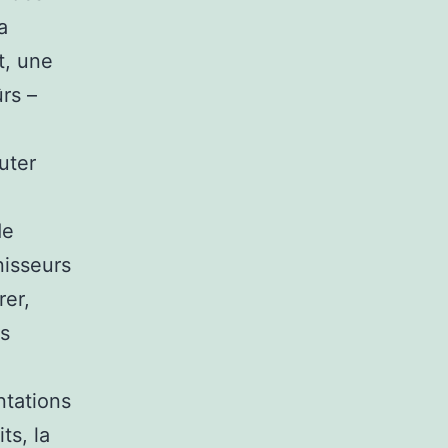
a
t, une
ûrs –
uter
de
nisseurs
rer,
ts
tations
ts, la