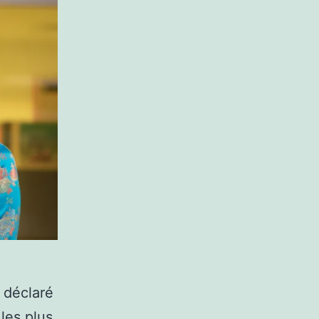
 déclaré
 les plus