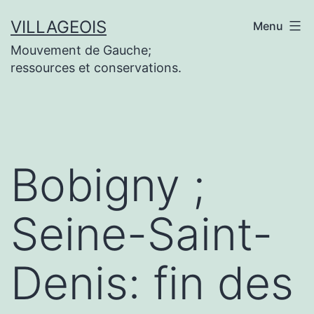
Aller
VILLAGEOIS
Menu
au
Mouvement de Gauche;
contenu
ressources et conservations.
Bobigny ;
Seine-Saint-
Denis: fin des