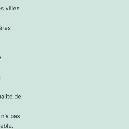
 villes
ères
e
n
alité de
 n’a pas
rable.