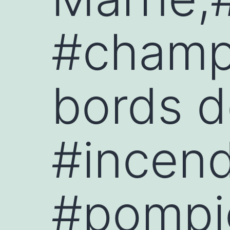
#champ
bords 
#incen
#pompi