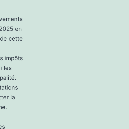
lèvements
n 2025 en
 de cette
es impôts
 les
palité.
tations
ter la
me.
es