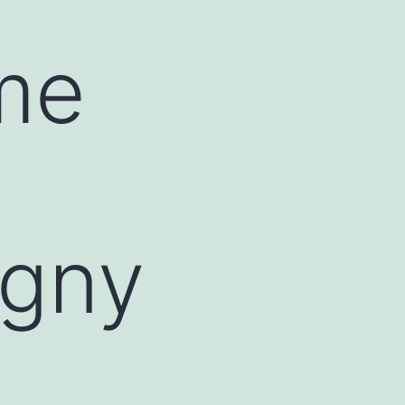
me
igny