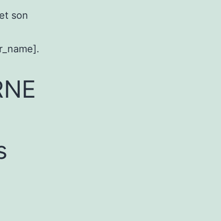
et son
or_name].
RNE
s