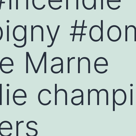
igny #do
de Marne
die champ
ers