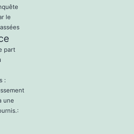
enquête
r le
passées
ce
e part
u
s :
oissement
à une
urnis.: