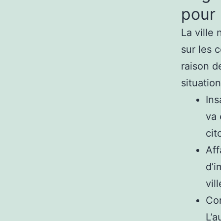
pour
La ville
sur les 
raison d
situatio
Ins
va 
cit
Aff
d’i
vil
Con
L’a