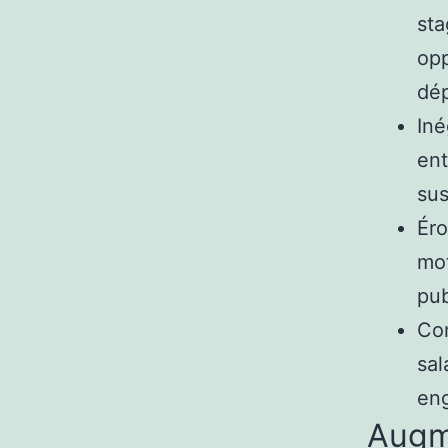
sta
opp
dé
Iné
ent
sus
Éro
mot
pub
Con
sal
eng
Augm