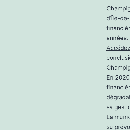
Champign
d’Île-de
financiè
années.
Accédez 
conclusi
Champig
En 2020,
financiè
dégradat
sa gesti
La munic
su prévoi