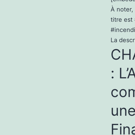
À noter,
titre e
#incendi
La descr
CH
: L
co
une
Fin