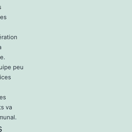
s
les
ération
a
e.
quipe peu
ices
des
ts va
munal.
s