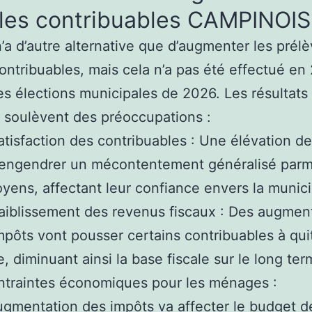
 les contribuables CAMPINOIS
 n’a d’autre alternative que d’augmenter les pré
contribuables, mais cela n’a pas été effectué e
es élections municipales de 2026. Les résultats
n soulèvent des préoccupations :
atisfaction des contribuables : Une élévation d
engendrer un mécontentement généralisé parmi
oyens, affectant leur confiance envers la munici
aiblissement des revenus fiscaux : Des augmen
mpôts vont pousser certains contribuables à quit
le, diminuant ainsi la base fiscale sur le long ter
traintes économiques pour les ménages :
ugmentation des impôts va affecter le budget d