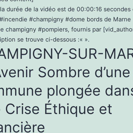
 la durée de la vidéo est de 00:00:16 secondes 
st #incendie #champigny #dome bords de Marne
e champigny #pompiers, fournis par [vid_auth
iption se trouve ci-dessous :«
».
AMPIGNY-SUR-MA
’Avenir Sombre d’une
mmune plongée dan
 Crise Éthique et
ancière