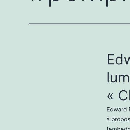
Edw
lum
« C
Edward F
à propo
[embedd