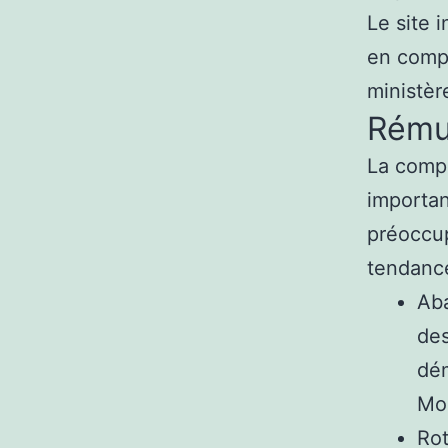
Le site 
en compi
ministèr
Rému
La comp
importan
préoccup
tendance
Aba
des
dém
Mob
Rot