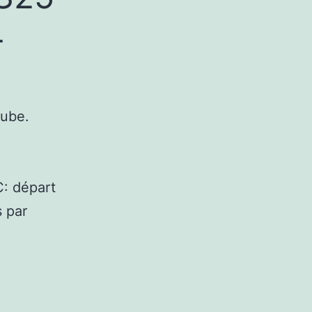
-
tube.
C: départ
 par