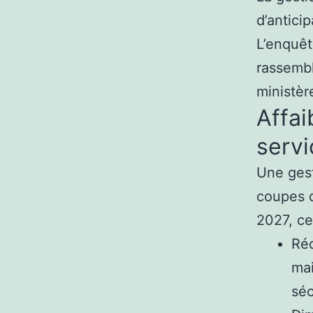
d’anticip
L’enquêt
rassembl
ministèr
Affai
serv
Une gest
coupes d
2027, ce 
Réd
mai
séc