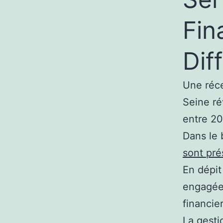
Fin
Diff
Une réce
Seine ré
entre 20
Dans le b
sont pré
En dépit
engagée 
financie
La gest