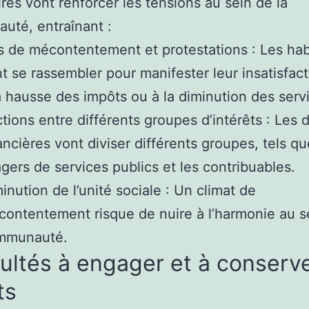
res vont renforcer les tensions au sein de la
té, entraînant :
s de mécontentement et protestations : Les hab
t se rassembler pour manifester leur insatisfact
a hausse des impôts ou à la diminution des serv
ctions entre différents groupes d’intérêts : Les 
ancières vont diviser différents groupes, tels qu
gers de services publics et les contribuables.
inution de l’unité sociale : Un climat de
ontentement risque de nuire à l’harmonie au se
mmunauté.
cultés à engager et à conserve
ts