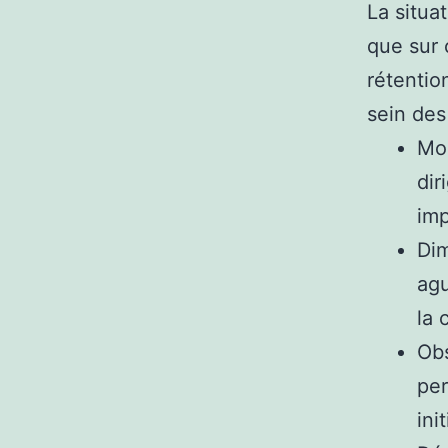
La situa
que sur c
rétentio
sein des
Mob
dir
imp
Dim
agu
la 
Obs
per
ini