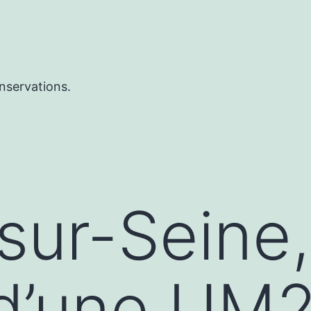
nservations.
sur-Seine
 d’une UM