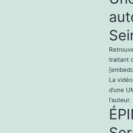
aut
Sei
Retrouve
traitant
[embedd
La vidéo
d’une U
l’auteur.
ÉPI
Ser