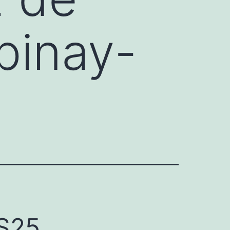
pinay-
DS25