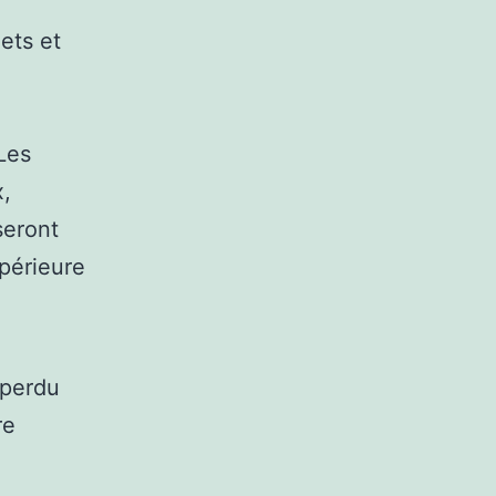
ets et
Les
x,
seront
upérieure
 perdu
re