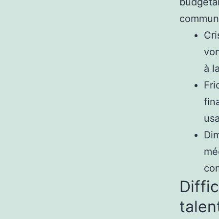
budgétai
communau
Cri
von
à l
Fri
fin
usa
Dim
méc
co
Diffi
talen