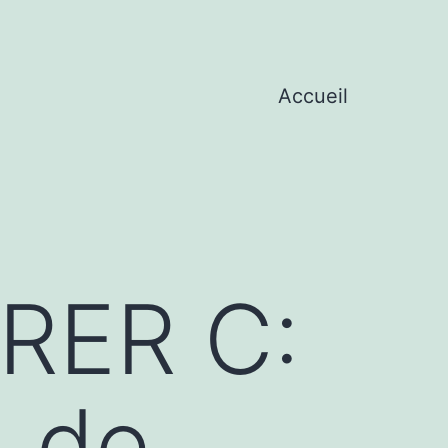
Accueil
,RER C:
2 de