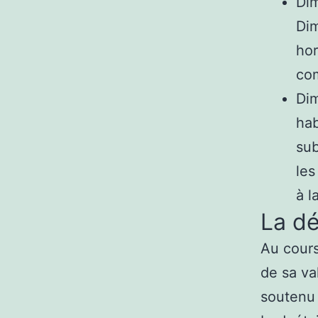
Dim
Dim
hor
co
Dim
hab
sub
les
à l
La dé
Au cours
de sa va
soutenu 