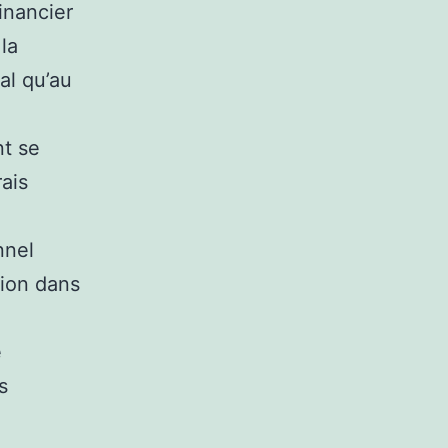
inancier
 la
al qu’au
nt se
rais
nnel
tion dans
e
s