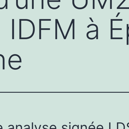
 IDFM à É
ne
 analyse signée L