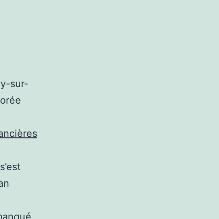
y-sur-
iorée
nancières
s’est
an
 manqué