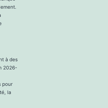
blement.
a
e
nt à des
on 2026-
s pour
é, la