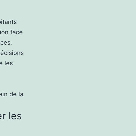
itants
ion face
ices.
décisions
e les
in de la
r les