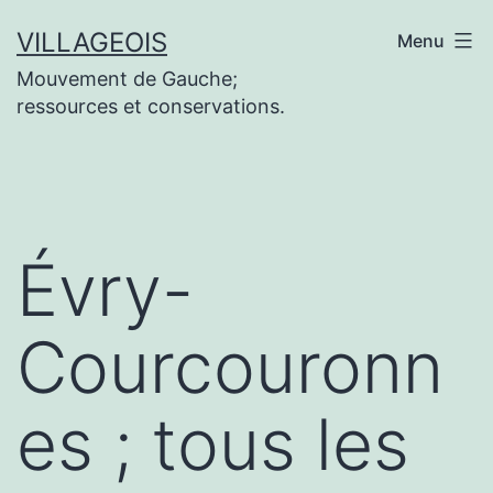
Aller
VILLAGEOIS
Menu
au
Mouvement de Gauche;
contenu
ressources et conservations.
Évry-
Courcouronn
es ; tous les