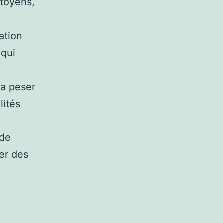
toyens,
ation
 qui
va peser
lités
 de
er des