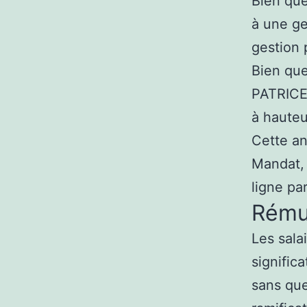
Bien que
à une ge
gestion 
Bien que
PATRICE 
à hauteu
Cette an
Mandat, 
ligne pa
Rému
Les sala
signific
sans que