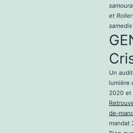
samouraï
et Rolle
samedis
GEN
Cri
Un audit
lumière 
2020 et
Retrouve
de-mand
mandat 