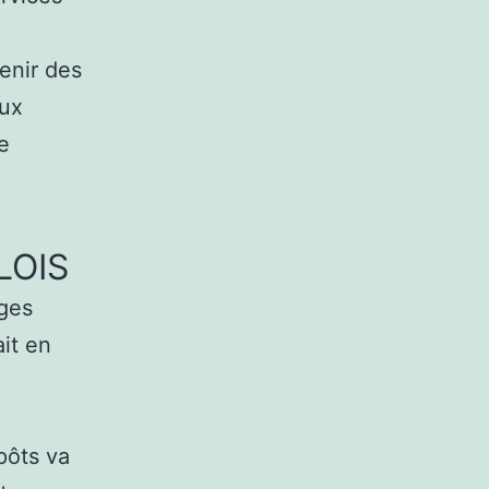
enir des
aux
e
LOIS
rges
ait en
pôts va