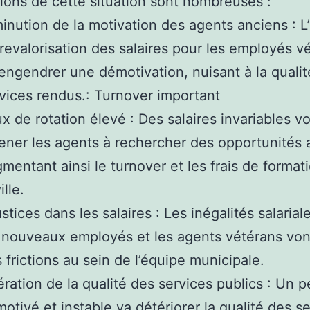
tions de cette situation sont nombreuses :
inution de la motivation des agents anciens : 
revalorisation des salaires pour les employés v
engendrer une démotivation, nuisant à la quali
vices rendus.: Turnover important
x de rotation élevé : Des salaires invariables v
ner les agents à rechercher des opportunités ai
mentant ainsi le turnover et les frais de format
ille.
ustices dans les salaires : Les inégalités salarial
 nouveaux employés et les agents vétérans von
 frictions au sein de l’équipe municipale.
ération de la qualité des services publics : Un 
otivé et instable va détériorer la qualité des s