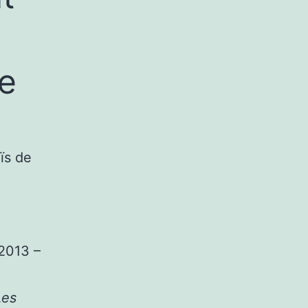
de
ïs de
 2013 –
es