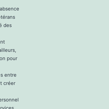
L’absence
étérans
té des
ont
lleurs,
ion pour
es entre
t créer
personnel
ervices