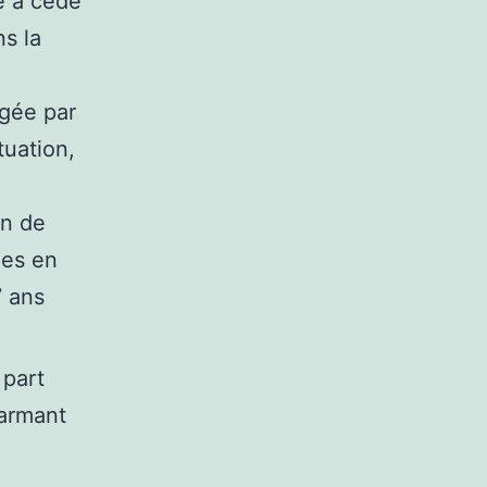
e a cédé
ns la
igée par
uation,
an de
les en
7 ans
 part
larmant