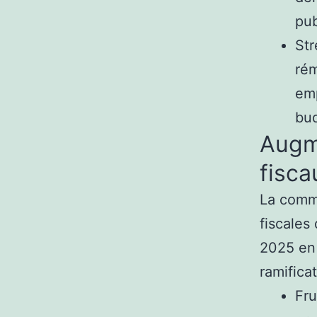
pub
Str
rém
emp
bud
Augm
fisca
La commu
fiscales 
2025 en 
ramifica
Fru