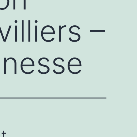
lliers –
unesse
t