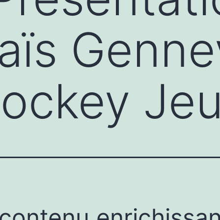
ïs Gennevi
Hockey Je
contenu enrichissan