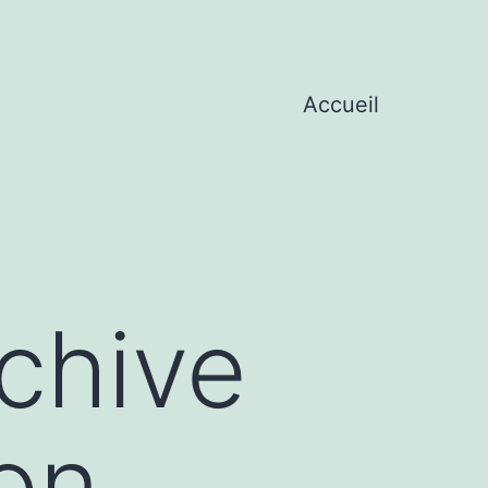
Accueil
rchive
on