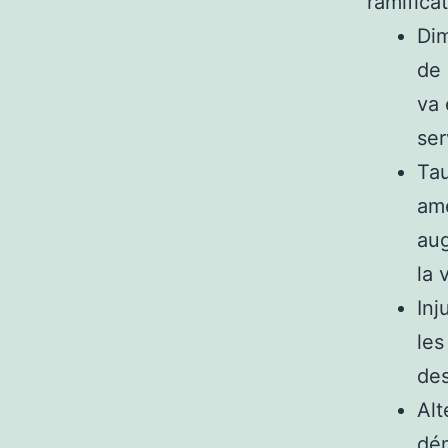
ramifica
Dim
de 
va 
ser
Tau
ame
aug
la v
Inj
les
des
Alt
dém