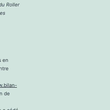
du Roller
les
s en
ntre
w.bilan-
an de