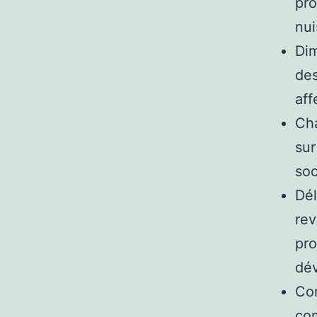
pro
nui
Dim
des
aff
Cha
sur
soc
Dél
rev
pro
dév
Con
com