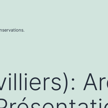
nservations.
lliers): A
Présentati