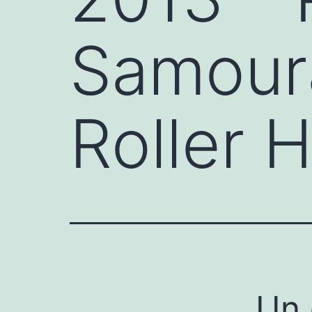
Samoura
Roller 
Un 