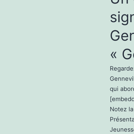
sig
Gen
« G
Regardez
Gennevill
qui abor
[embedd
Notez la
Présenta
Jeunesse