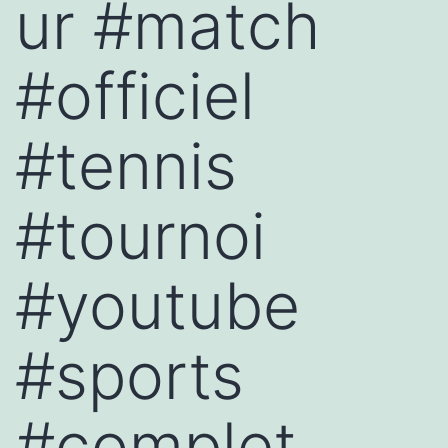
ur #match
#officiel
#tennis
#tournoi
#youtube
#sports
#complet