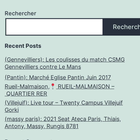
Rechercher
Recherc
Recent Posts
(Gennevilliers): Les coulisses du match CSMG
Gennevilliers contre Le Mans
(Pantin): Marché Eglise Pantin Juin 2017
Rueil-Malmaison,
RUEIL-MALMAISON –
QUARTIER RER
(Villejuif): Live tour – Twenty Campus Villejuif
Gorki
(massy paris): 2021 Seat Ateca Paris, Thiais,
Antony, Massy, Rungis 8781