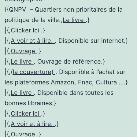
{{QNPV – Quartiers non prioritaires de la
politique de la ville.,
Le livre
.}
|{,
Clicker Ici
.}
|{,
A voir et à lire.
. Disponible sur internet.}
|{,
Ouvrage
.}
|{,
Le livre
. Ouvrage de référence.}
|{,
(la couverture)
. Disponible à l’achat sur
les plateformes Amazon, Fnac, Cultura ….}
|{,
Le livre
. Disponible dans toutes les
bonnes librairies.}
|{,
Clicker Ici
.}
|{,
A voir et à lire.
.}
|{,
Ouvrage
.}