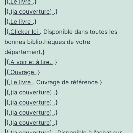
|{,
Le livre
.}
|{,
(la couverture)
.}
|{,
Le livre
.}
|{,
Clicker Ici
. Disponible dans toutes les
bonnes bibliothèques de votre
département.}
|{,
A voir et à lire.
.}
|{,
Ouvrage
.}
|{,
Le livre
. Ouvrage de référence.}
|{,
(la couverture)
.}
|{,
(la couverture)
.}
|{,
(la couverture)
.}
|{,
(la couverture)
.}
|{,
(la couverture)
. Disponible à l’achat sur