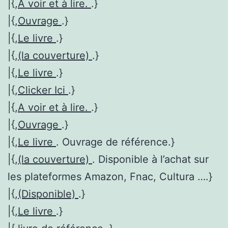
|{,
A voir et à lire.
.}
|{,
Ouvrage
.}
|{,
Le livre
.}
|{,
(la couverture)
.}
|{,
Le livre
.}
|{,
Clicker Ici
.}
|{,
A voir et à lire.
.}
|{,
Ouvrage
.}
|{,
Le livre
. Ouvrage de référence.}
|{,
(la couverture)
. Disponible à l’achat sur
les plateformes Amazon, Fnac, Cultura ….}
|{,
(Disponible)
.}
|{,
Le livre
.}