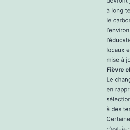
devront 
à long t
le carbo
l’enviro
l’éducat
locaux e
mise à j
Fièvre c
Le chang
en rappr
sélectio
à des te
Certaine
c’est-à-