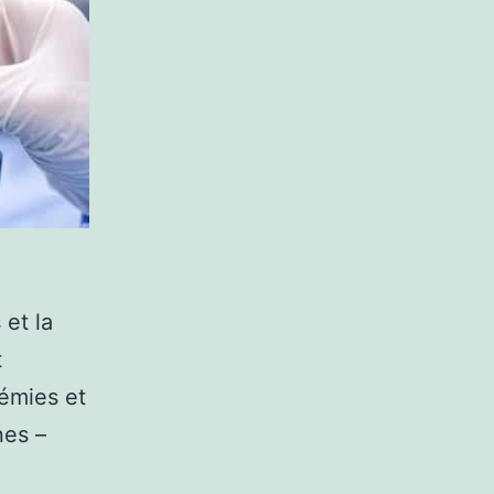
 et la
t
émies et
nes –
.