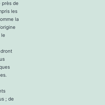
 près de
pris les
 comme la
origine
 le
ndront
lus
iques
es.
nts
s ; de