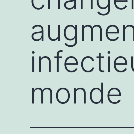
augment
infecti
monde