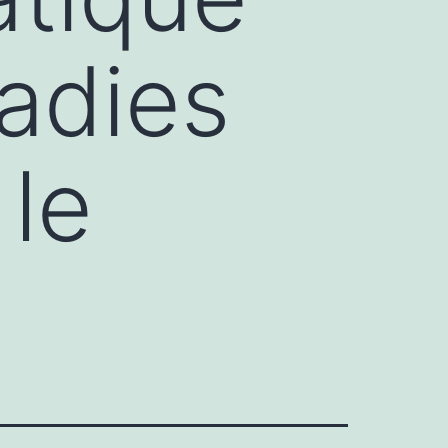
adies
 le