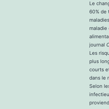
Le chang
60% de t
maladies
maladie 
alimenta
journal
C
Les risq
plus lon
courts e
dans le 
Selon le
infectie
provien