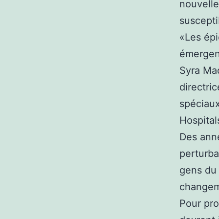
nouvelle
suscepti
«Les ép
émergent
Syra Mad
directri
spéciaux
Hospital
Des ann
perturba
gens du 
changeme
Pour pro