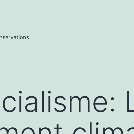
nservations.
ocialisme: 
ent clima