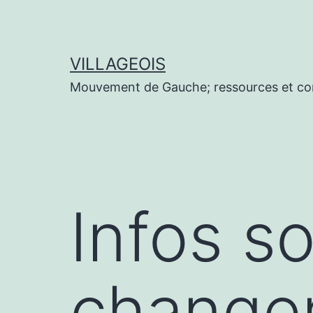
Aller
au
contenu
VILLAGEOIS
Mouvement de Gauche; ressources et co
Infos s
changem