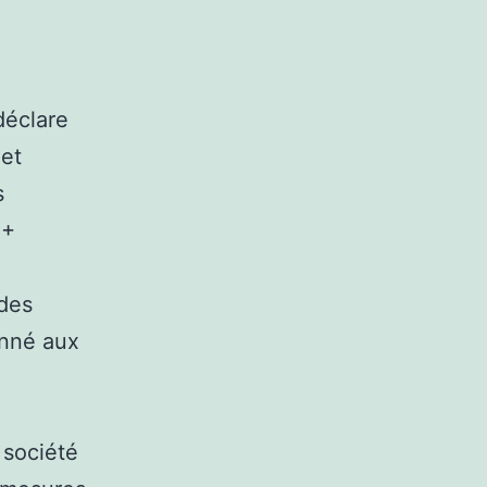
déclare
 et
s
 +
des
onné aux
 société