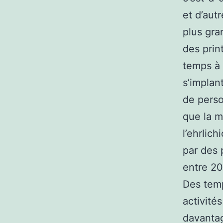
et d’aut
plus gra
des prin
temps à 
s’implan
de perso
que la m
l’ehrlic
par des 
entre 20
Des temp
activité
davantag