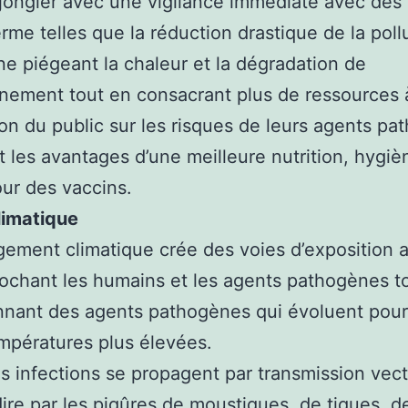
jongler avec une vigilance immédiate avec des
erme telles que la réduction drastique de la poll
ne piégeant la chaleur et la dégradation de
nnement tout en consacrant plus de ressources 
ion du public sur les risques de leurs agents p
t les avantages d’une meilleure nutrition, hygiè
our des vaccins.
limatique
ement climatique crée des voies d’exposition 
ochant les humains et les agents pathogènes t
nnant des agents pathogènes qui évoluent pour
mpératures plus élevées.
s infections se propagent par transmission vecto
dire par les piqûres de moustiques, de tiques, 