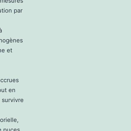
 mesures
ution par
à
athogènes
ne et
accrues
out en
 survivre
rielle,
de puces