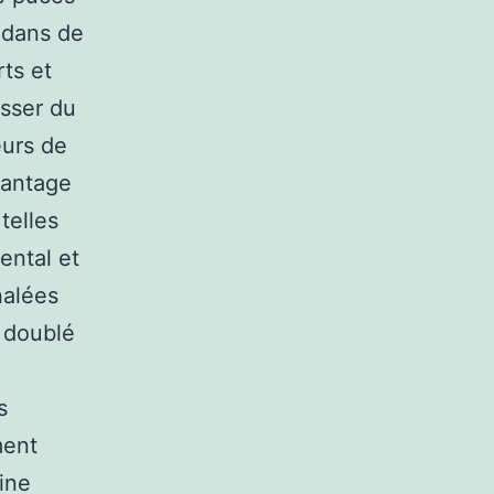
 dans de
ts et
sser du
eurs de
vantage
telles
ental et
nalées
 doublé
s
ment
ine