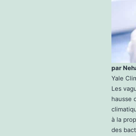
par Neh
Yale Cli
Les vagu
hausse 
climatiq
à la pro
des bact