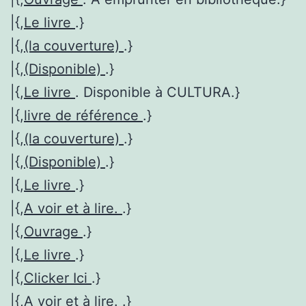
|{,
Le livre
.}
|{,
(la couverture)
.}
|{,
(Disponible)
.}
|{,
Le livre
. Disponible à CULTURA.}
|{,
livre de référence
.}
|{,
(la couverture)
.}
|{,
(Disponible)
.}
|{,
Le livre
.}
|{,
A voir et à lire.
.}
|{,
Ouvrage
.}
|{,
Le livre
.}
|{,
Clicker Ici
.}
|{,
A voir et à lire.
.}