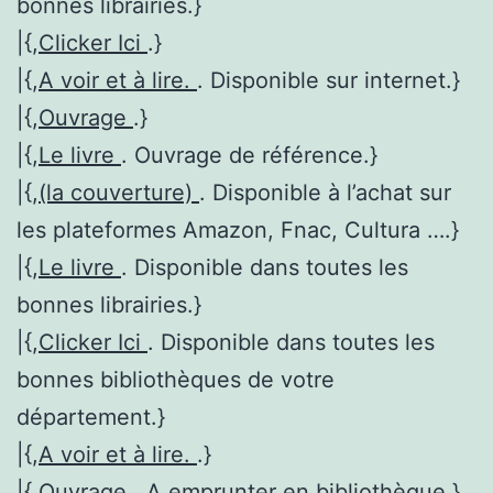
bonnes librairies.}
|{,
Clicker Ici
.}
|{,
A voir et à lire.
. Disponible sur internet.}
|{,
Ouvrage
.}
|{,
Le livre
. Ouvrage de référence.}
|{,
(la couverture)
. Disponible à l’achat sur
les plateformes Amazon, Fnac, Cultura ….}
|{,
Le livre
. Disponible dans toutes les
bonnes librairies.}
|{,
Clicker Ici
. Disponible dans toutes les
bonnes bibliothèques de votre
département.}
|{,
A voir et à lire.
.}
|{,
Ouvrage
. A emprunter en bibliothèque.}