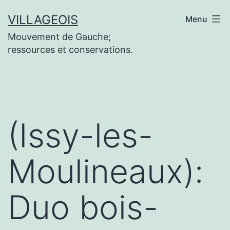
Aller
VILLAGEOIS
Menu
au
Mouvement de Gauche;
contenu
ressources et conservations.
(Issy-les-
Moulineaux):
Duo bois-