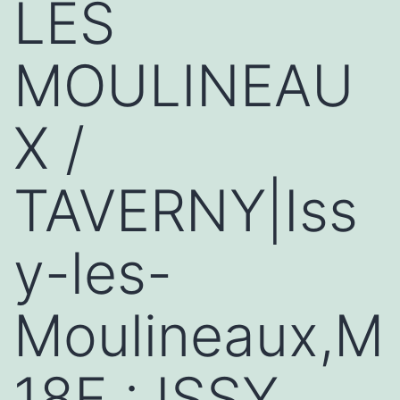
LES
MOULINEAU
X /
TAVERNY|Iss
y-les-
Moulineaux,M
18F : ISSY