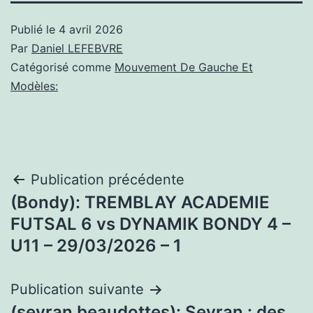
Publié le
4 avril 2026
Par
Daniel LEFEBVRE
Catégorisé comme
Mouvement De Gauche Et
Modèles:
Navigation
Publication précédente
(Bondy): TREMBLAY ACADEMIE
de
FUTSAL 6 vs DYNAMIK BONDY 4 –
l’article
U11 – 29/03/2026 – 1
Publication suivante
(sevran beaudottes): Sevran : des