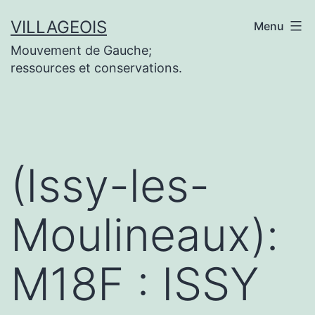
Aller
VILLAGEOIS
Menu
au
Mouvement de Gauche;
contenu
ressources et conservations.
(Issy-les-
Moulineaux):
M18F : ISSY