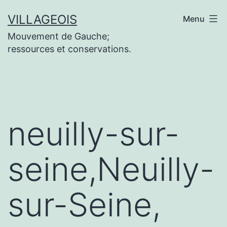
Aller
VILLAGEOIS
Menu
au
Mouvement de Gauche;
contenu
ressources et conservations.
neuilly-sur-
seine,Neuilly-
sur-Seine,