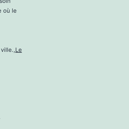
soin
e où le
ille.,
Le
}