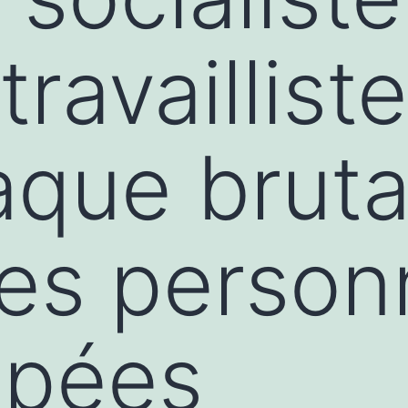
ravailliste
aque bruta
les perso
apées