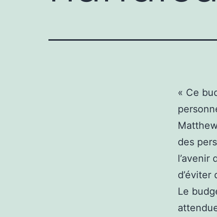
« Ce bud
personne
Matthews
des pers
l’avenir
d’éviter
Le budget
attendue