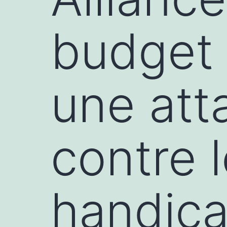
budget t
une att
contre 
handic