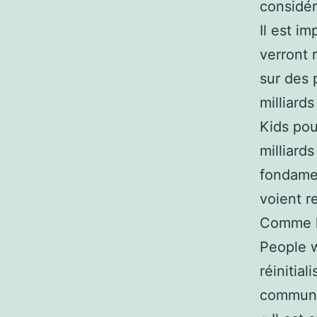
considér
Il est i
verront 
sur des 
milliard
Kids pou
milliard
fondamen
voient r
Comme l’
People w
réinitial
communa