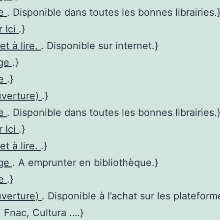
re
. Disponible dans toutes les bonnes librairies.
r Ici
.}
et à lire.
. Disponible sur internet.}
age
.}
re
.}
uverture)
.}
re
. Disponible dans toutes les bonnes librairies.
r Ici
.}
et à lire.
.}
age
. A emprunter en bibliothèque.}
re
.}
uverture)
. Disponible à l’achat sur les plateform
Fnac, Cultura ….}