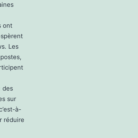
aines
s ont
espèrent
ws. Les
 postes,
ticipent
u des
es sur
c’est-à-
r réduire