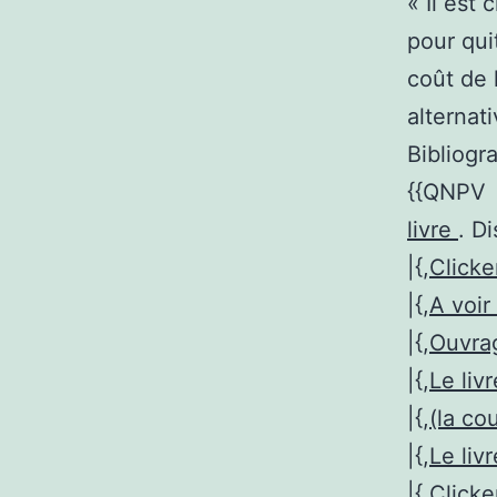
« Il est
pour qui
coût de 
alternat
Bibliogra
{{QNPV – 
livre
. D
|{,
Clicke
|{,
A voir 
|{,
Ouvr
|{,
Le liv
|{,
(la co
|{,
Le liv
|{,
Clicke