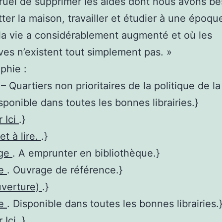
 cruel de supprimer les aides dont nous avons be
tter la maison, travailler et étudier à une époqu
la vie a considérablement augmenté et où les
ives n’existent tout simplement pas. »
phie :
Quartiers non prioritaires de la politique de la v
isponible dans toutes les bonnes librairies.}
r Ici
.}
et à lire.
.}
age
. A emprunter en bibliothèque.}
re
. Ouvrage de référence.}
uverture)
.}
re
. Disponible dans toutes les bonnes librairies.
r Ici
.}