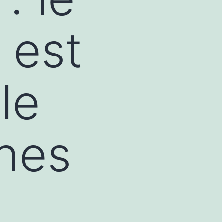
 est
le
nnes