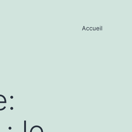
Accueil
e:
: le