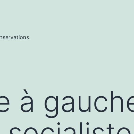
nservations.
ue à gauch
 socialiste 