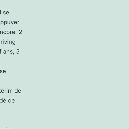
i se
’appuyer
encore. 2
riving
f ans, 5
 se
térim de
idé de