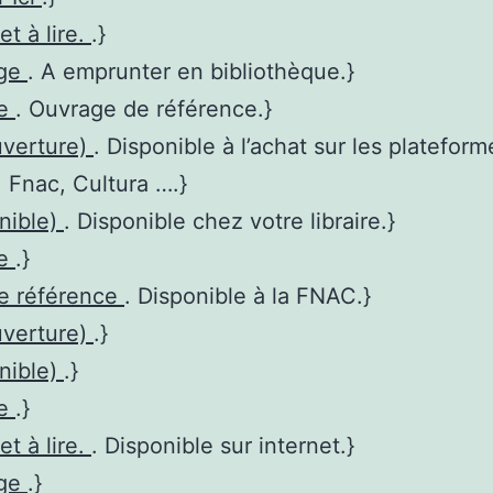
et à lire.
.}
age
. A emprunter en bibliothèque.}
re
. Ouvrage de référence.}
uverture)
. Disponible à l’achat sur les plateform
Fnac, Cultura ….}
nible)
. Disponible chez votre libraire.}
re
.}
de référence
. Disponible à la FNAC.}
uverture)
.}
nible)
.}
re
.}
et à lire.
. Disponible sur internet.}
age
.}