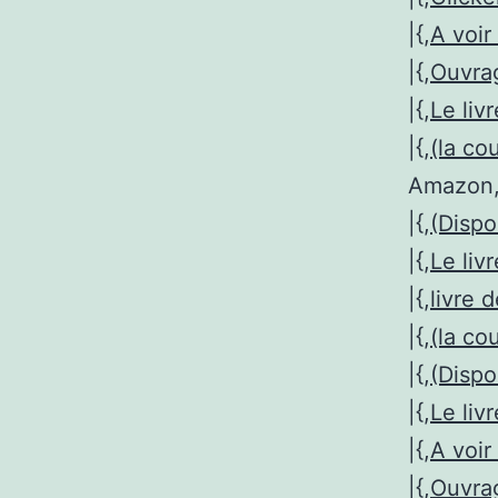
|{,
A voir 
|{,
Ouvr
|{,
Le liv
|{,
(la co
Amazon, 
|{,
(Dispo
|{,
Le liv
|{,
livre 
|{,
(la co
|{,
(Dispo
|{,
Le liv
|{,
A voir 
|{,
Ouvr