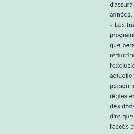
d’assura
années, 
« Les tr
programm
que pers
réductio
l’exclus
actuelle
personne
règles e
des donn
dire que
l’accès 