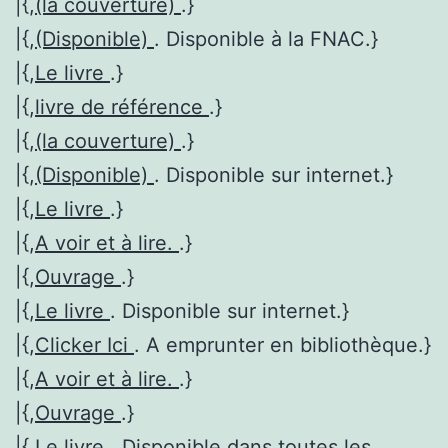
|{,
(la couverture)
.}
|{,
(Disponible)
. Disponible à la FNAC.}
|{,
Le livre
.}
|{,
livre de référence
.}
|{,
(la couverture)
.}
|{,
(Disponible)
. Disponible sur internet.}
|{,
Le livre
.}
|{,
A voir et à lire.
.}
|{,
Ouvrage
.}
|{,
Le livre
. Disponible sur internet.}
|{,
Clicker Ici
. A emprunter en bibliothèque.}
|{,
A voir et à lire.
.}
|{,
Ouvrage
.}
|{,
Le livre
. Disponible dans toutes les