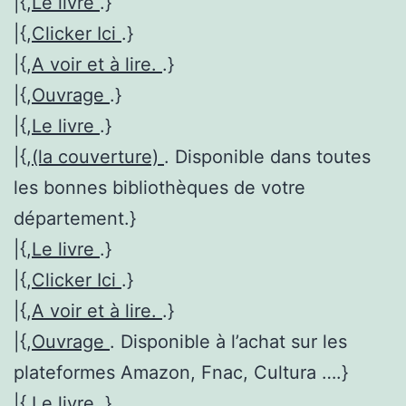
|{,
Le livre
.}
|{,
Clicker Ici
.}
|{,
A voir et à lire.
.}
|{,
Ouvrage
.}
|{,
Le livre
.}
|{,
(la couverture)
. Disponible dans toutes
les bonnes bibliothèques de votre
département.}
|{,
Le livre
.}
|{,
Clicker Ici
.}
|{,
A voir et à lire.
.}
|{,
Ouvrage
. Disponible à l’achat sur les
plateformes Amazon, Fnac, Cultura ….}
|{,
Le livre
.}