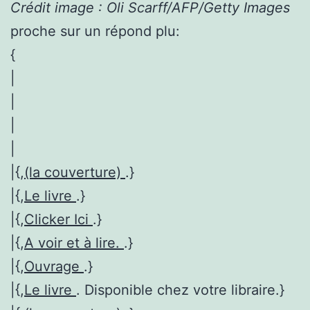
Crédit image : Oli Scarff/AFP/Getty Images
proche sur un répond plu:
{
|
|
|
|
|{,
(la couverture)
.}
|{,
Le livre
.}
|{,
Clicker Ici
.}
|{,
A voir et à lire.
.}
|{,
Ouvrage
.}
|{,
Le livre
. Disponible chez votre libraire.}