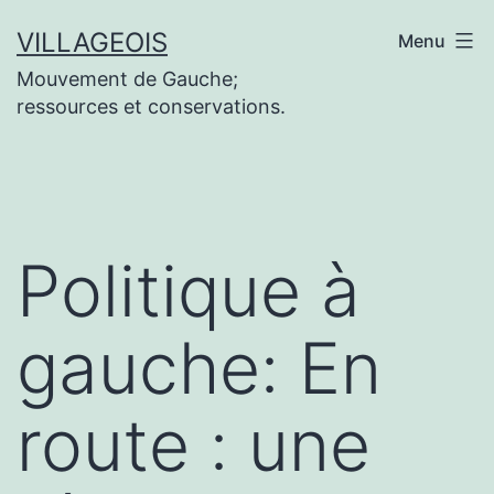
Aller
VILLAGEOIS
Menu
au
Mouvement de Gauche;
contenu
ressources et conservations.
Politique à
gauche: En
route : une