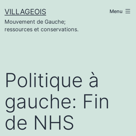
Aller
VILLAGEOIS
Menu
au
Mouvement de Gauche;
contenu
ressources et conservations.
Politique à
gauche: Fin
de NHS