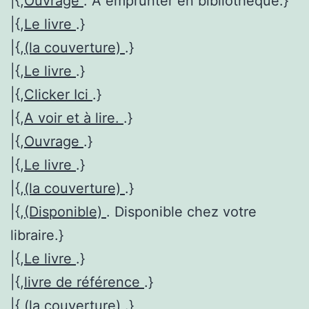
|{,
Ouvrage
. A emprunter en bibliothèque.}
|{,
Le livre
.}
|{,
(la couverture)
.}
|{,
Le livre
.}
|{,
Clicker Ici
.}
|{,
A voir et à lire.
.}
|{,
Ouvrage
.}
|{,
Le livre
.}
|{,
(la couverture)
.}
|{,
(Disponible)
. Disponible chez votre
libraire.}
|{,
Le livre
.}
|{,
livre de référence
.}
|{,
(la couverture)
.}