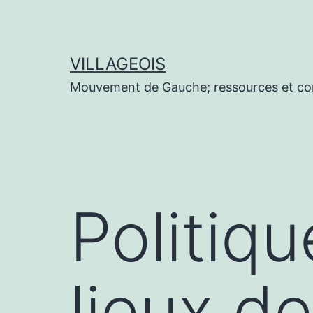
Aller
au
contenu
VILLAGEOIS
Mouvement de Gauche; ressources et co
Politiq
lieux de