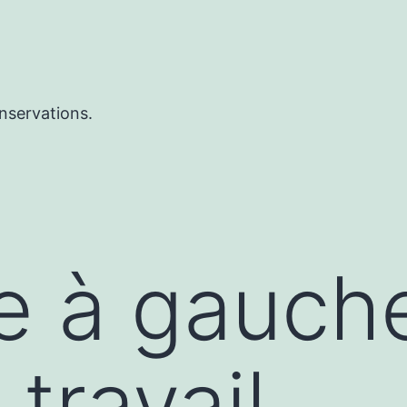
nservations.
ue à gauch
 travail