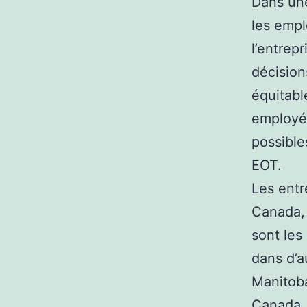
Dans un
les empl
l’entrepr
décision
équitabl
employé
possible
EOT.
Les entr
Canada, 
sont les
dans d’a
Manitoba
Canada. 