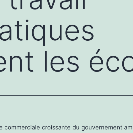
atiques
ent les é
e commerciale croissante du gouvernement amé