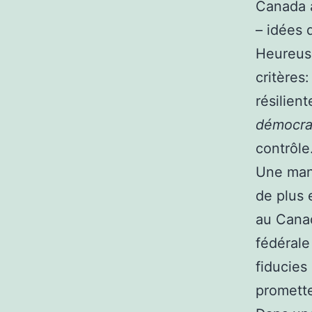
Canada a
– idées 
Heureuse
critères
résilient
démocra
contrôle
Une mani
de plus 
au Canad
fédérale
fiducie
promette