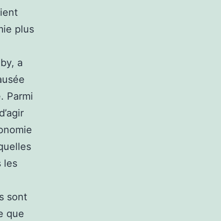
ient
mie plus
by, a
causée
é. Parmi
d’agir
conomie
quelles
 les
s sont
le que