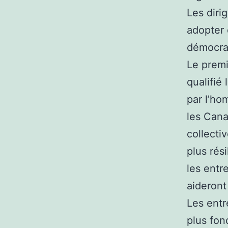
Les diri
adopter 
démocra
Le premi
qualifié
par l’ho
les Cana
collecti
plus rés
les entr
aideront
Les entr
plus fon