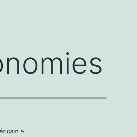
conomies
ricain a