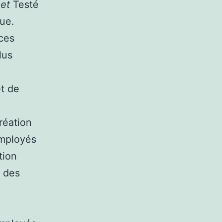
s
et
Testé
que.
 ces
lus
et de
réation
employés
tion
e des