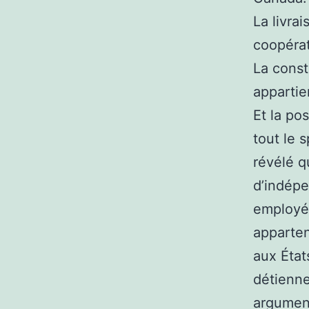
La livra
coopérat
La const
apparti
Et la po
tout le 
révélé q
d’indépe
employés
apparten
aux État
détienne
argument