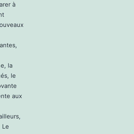
arer à
nt
nouveaux
tantes,
e, la
és, le
ovante
ente aux
illeurs,
. Le