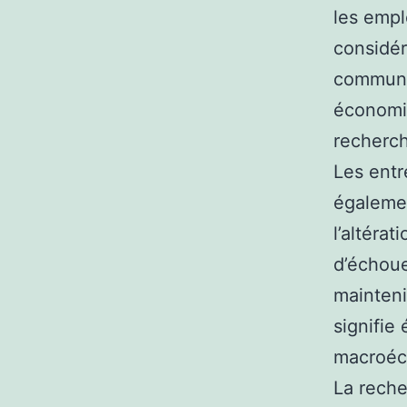
les empl
considér
communau
économiq
recherch
Les entr
égaleme
l’altérat
d’échoue
maintenir
signifie
macroéco
La reche