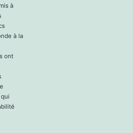
mis à
s
cs
onde à la
s ont
s
de
 qui
bilité