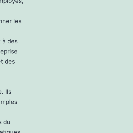
mployés,
onner les
 à des
eprise
et des
u
. Ils
xemples
s du
atiques.