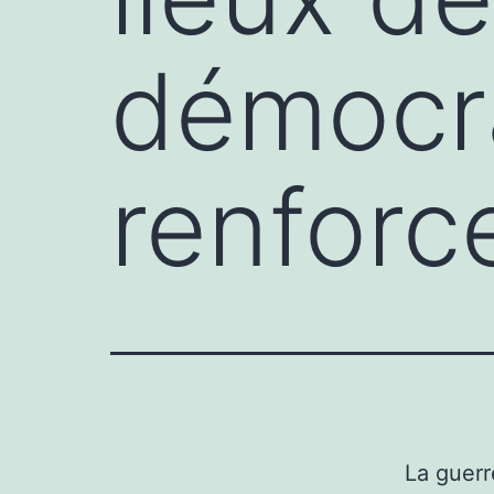
démocr
renforc
La guerr