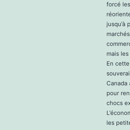
forcé le
réorient
jusqu’à
marchés 
commerce
mais les
En cette
souverai
Canada a
pour ren
chocs ex
L’économ
les peti