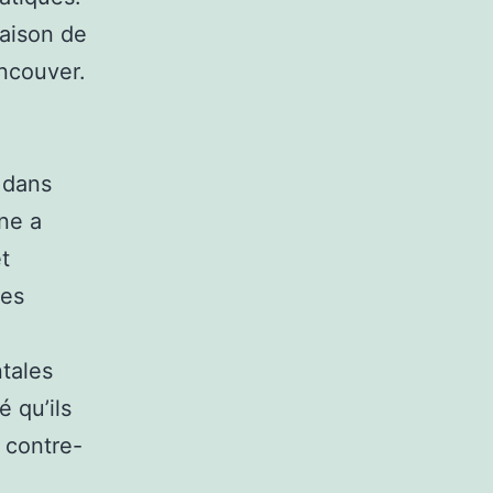
raison de
ancouver.
 dans
ne a
t
des
tales
é qu’ils
 contre-