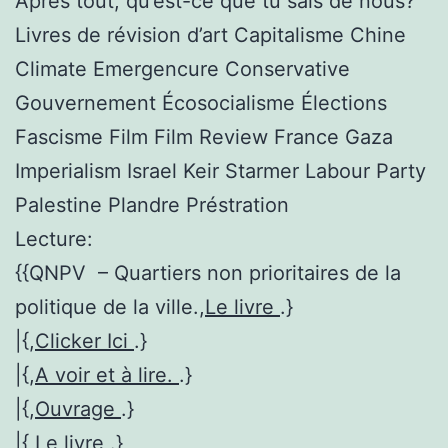
Après tout, qu’est-ce que tu sais de nous?
Livres de révision d’art Capitalisme Chine
Climate Emergencure Conservative
Gouvernement Écosocialisme Élections
Fascisme Film Film Review France Gaza
Imperialism Israel Keir Starmer Labour Party
Palestine Plandre Préstration
Lecture:
{{QNPV – Quartiers non prioritaires de la
politique de la ville.,
Le livre
.}
|{,
Clicker Ici
.}
|{,
A voir et à lire.
.}
|{,
Ouvrage
.}
|{,
Le livre
.}