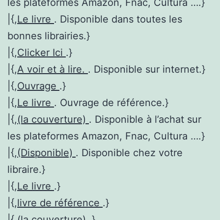
les plateformes Amazon, Fnac, Cultura ….}
|{,
Le livre
. Disponible dans toutes les
bonnes librairies.}
|{,
Clicker Ici
.}
|{,
A voir et à lire.
. Disponible sur internet.}
|{,
Ouvrage
.}
|{,
Le livre
. Ouvrage de référence.}
|{,
(la couverture)
. Disponible à l’achat sur
les plateformes Amazon, Fnac, Cultura ….}
|{,
(Disponible)
. Disponible chez votre
libraire.}
|{,
Le livre
.}
|{,
livre de référence
.}
|{,
(la couverture)
.}