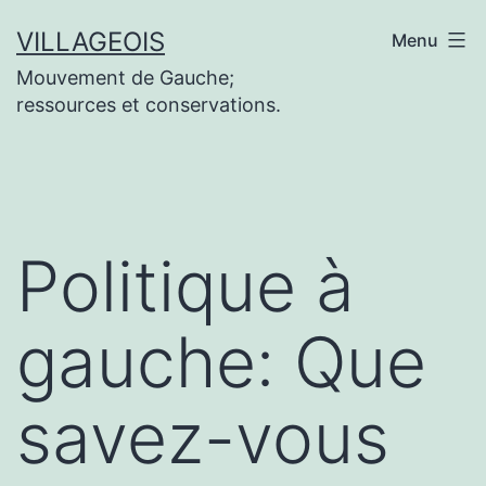
Aller
VILLAGEOIS
Menu
au
Mouvement de Gauche;
contenu
ressources et conservations.
Politique à
gauche: Que
savez-vous