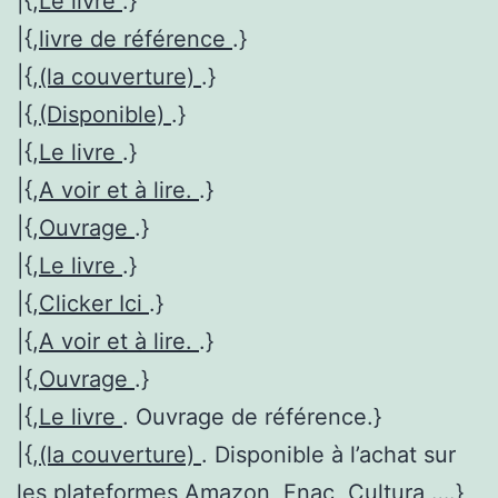
|{,
Le livre
.}
|{,
livre de référence
.}
|{,
(la couverture)
.}
|{,
(Disponible)
.}
|{,
Le livre
.}
|{,
A voir et à lire.
.}
|{,
Ouvrage
.}
|{,
Le livre
.}
|{,
Clicker Ici
.}
|{,
A voir et à lire.
.}
|{,
Ouvrage
.}
|{,
Le livre
. Ouvrage de référence.}
|{,
(la couverture)
. Disponible à l’achat sur
les plateformes Amazon, Fnac, Cultura ….}