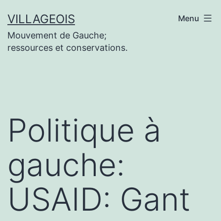
Aller
VILLAGEOIS
Menu
au
Mouvement de Gauche;
contenu
ressources et conservations.
Politique à
gauche:
USAID: Gant