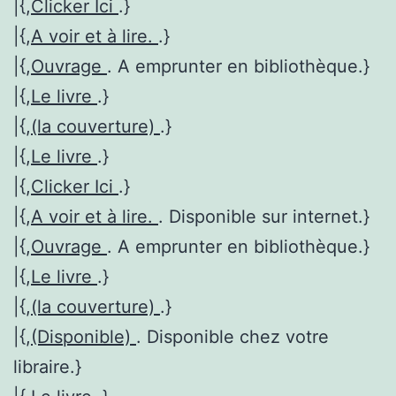
|{,
Clicker Ici
.}
|{,
A voir et à lire.
.}
|{,
Ouvrage
. A emprunter en bibliothèque.}
|{,
Le livre
.}
|{,
(la couverture)
.}
|{,
Le livre
.}
|{,
Clicker Ici
.}
|{,
A voir et à lire.
. Disponible sur internet.}
|{,
Ouvrage
. A emprunter en bibliothèque.}
|{,
Le livre
.}
|{,
(la couverture)
.}
|{,
(Disponible)
. Disponible chez votre
libraire.}