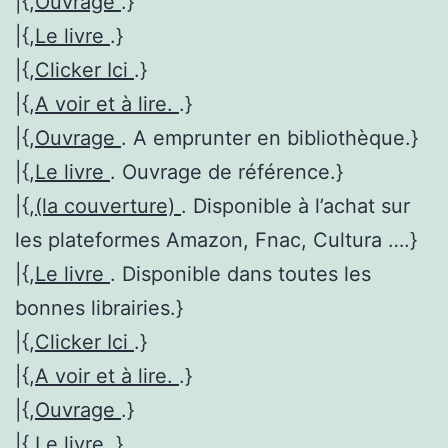
|{,
Ouvrage
.}
|{,
Le livre
.}
|{,
Clicker Ici
.}
|{,
A voir et à lire.
.}
|{,
Ouvrage
. A emprunter en bibliothèque.}
|{,
Le livre
. Ouvrage de référence.}
|{,
(la couverture)
. Disponible à l’achat sur
les plateformes Amazon, Fnac, Cultura ….}
|{,
Le livre
. Disponible dans toutes les
bonnes librairies.}
|{,
Clicker Ici
.}
|{,
A voir et à lire.
.}
|{,
Ouvrage
.}
|{,
Le livre
.}