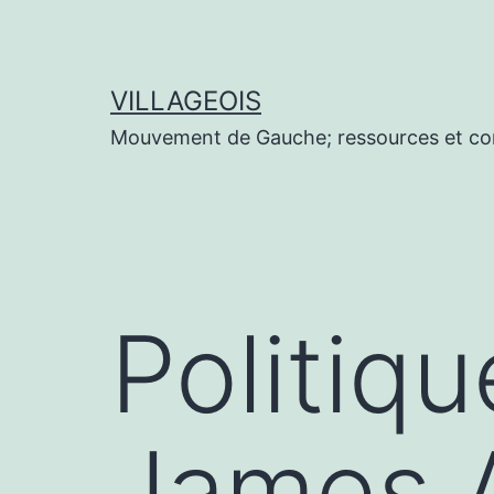
Aller
au
contenu
VILLAGEOIS
Mouvement de Gauche; ressources et co
Politiq
James A