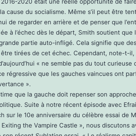
 2016-2020 était une réelle opportunité de fair
la cause du socialisme. Même s’il peut être ten
hui de regarder en arrière et de penser que l’en
uée à l’échec dès le départ, Smith soutient que 
 grande partie auto-infligé. Cela signifie que de
être tirées de cet échec. Cependant, note-t-il, 
’aujourd’hui « ne semble pas du tout curieuse 
nce régressive que les gauches vaincues ont par
vertance ».
time que la gauche doit repenser son approche
politique. Suite à notre récent épisode avec Efra
h sur le 10e anniversaire du célèbre essai de 
« Exiting the Vampire Castle », nous discutons 
e son récent
Sublation
essai, « Le réalisme capit