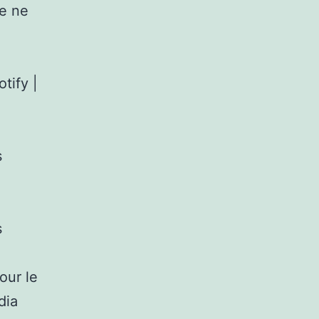
te ne
tify |
s
s
pour le
dia