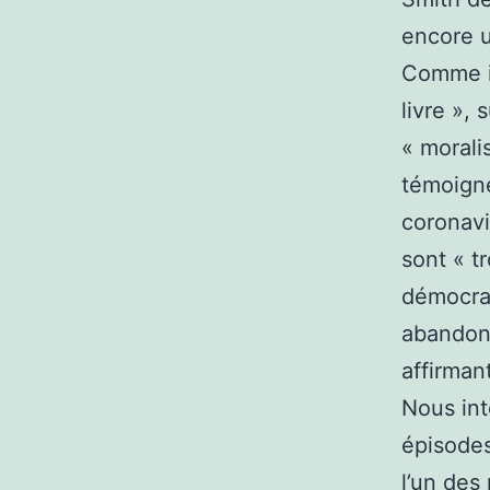
encore u
Comme il
livre »,
« morali
témoign
coronavi
sont « t
démocrat
abandonn
affirmant
Nous int
épisodes
l’un des