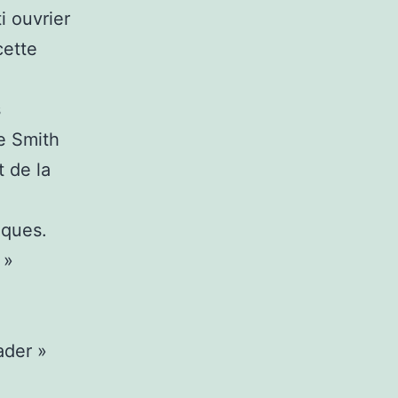
i ouvrier
cette
s
de Smith
t de la
iques.
 »
ader »