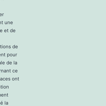
er
nt une
e et de
tions de
ent pour
le de la
rnant ce
caces ont
tion
ment
é la