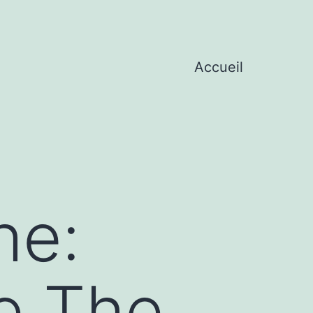
Accueil
he:
e The