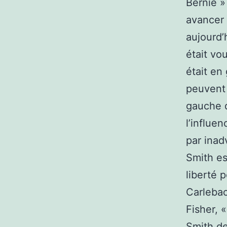
Bernie »
avancer 
aujourd’
était vo
était en
peuvent 
gauche d
l’influe
par inad
Smith es
liberté 
Carlebac
Fisher, 
Smith d