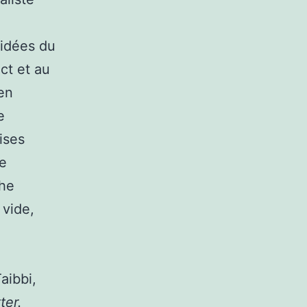
 idées du
ct et au
en
e
ises
le
che
 vide,
aibbi,
ter.