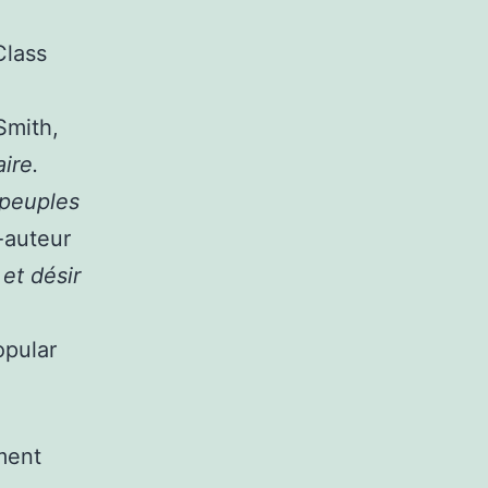
Class
Smith,
ire.
 peuples
-auteur
et désir
ment