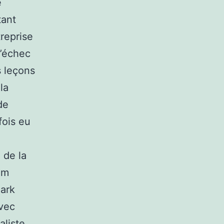
e
tant
treprise
l’échec
s leçons
la
de
fois eu
 de la
im
Mark
avec
aliste