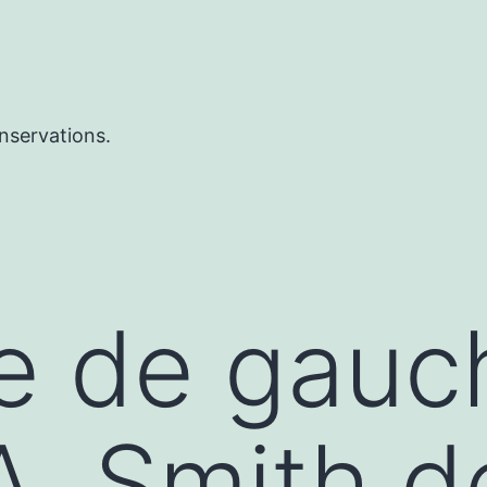
nservations.
ue de gauc
. Smith d