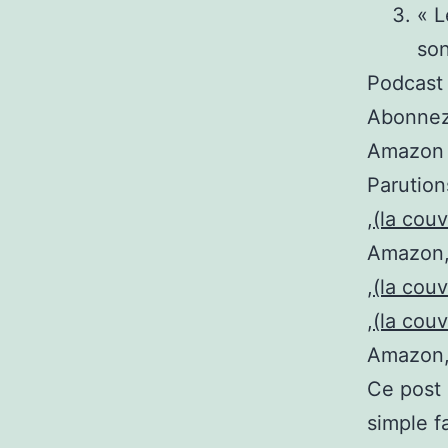
« L
son
Podcast 
Abonnez-
Amazon 
Parution
,
(la cou
Amazon,
,
(la cou
,
(la cou
Amazon,
Ce post a
simple f