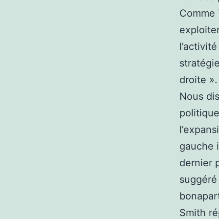
Comme Ta
exploite
l’activi
stratégi
droite ».
Nous dis
politiqu
l’expans
gauche i
dernier 
suggéré 
bonapart
Smith ré