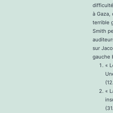
difficult
à Gaza, 
terrible 
Smith pe
auditeur
sur Jaco
gauche b
« L
Une
(12
« L
ins
(31