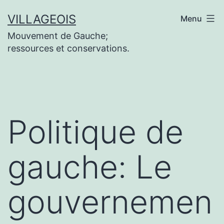
Aller
VILLAGEOIS
Menu
au
Mouvement de Gauche;
contenu
ressources et conservations.
Politique de
gauche: Le
gouvernemen