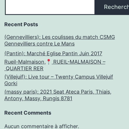
Recherc
Recent Posts
(Gennevilliers): Les coulisses du match CSMG
Gennevilliers contre Le Mans
(Pantin): Marché Eglise Pantin Juin 2017
Rueil-Malmaison,
RUEIL-MALMAISON –
QUARTIER RER
(Villejuif): Live tour – Twenty Campus Villejuif
Gorki
(massy paris): 2021 Seat Ateca Paris, Thiais,
Antony, Massy, Rungis 8781
Recent Comments
Aucun commentaire à afficher.