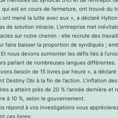
e membres du syndicat d’ici et de l’entrepôt d
 qui est en cours de fermeture, ont trouvé du tra
ls ont mené la lutte avec eux », a déclaré Hylton
 pas de solution miracle. L’entreprise met inévit
acles sur notre chemin : elle recrute des travail
ur faire baisser la proportion de syndiqués ; e
Et nous devons surmonter les défis liés à l’uni
eurs parlant de nombreuses langues différentes.
vons besoin de 15 livres par heure », a déclaré
nt Destiny Obi à la fin de l’action. L’inflation des
ires a atteint près de 20 % l’année dernière et r
re à 10 %, selon le gouvernement.
s répond à vos investigations vous appréciere
t ces livres: