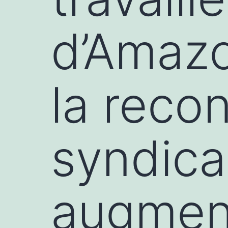
d’Amazo
la reco
syndica
augment