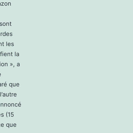
azon
sont
urdes
nt les
fient la
ion », a
e
aré que
l’autre
 annoncé
s (15
rce que