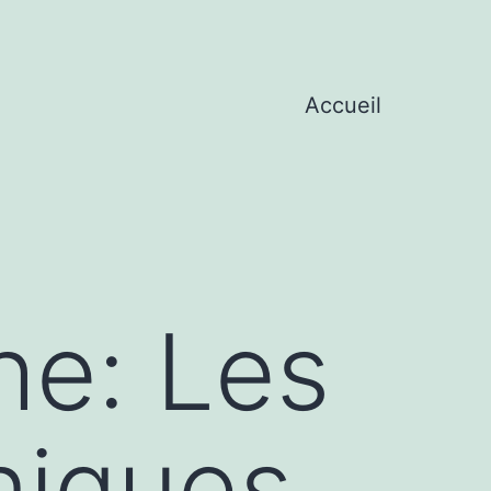
Accueil
he: Les
nniques