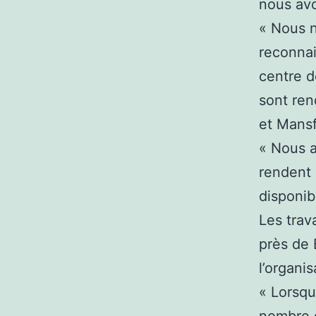
nous avo
« Nous 
reconnai
centre d
sont ren
et Mansf
« Nous a
rendent 
disponib
Les trav
près de 
l’organi
« Lorsqu