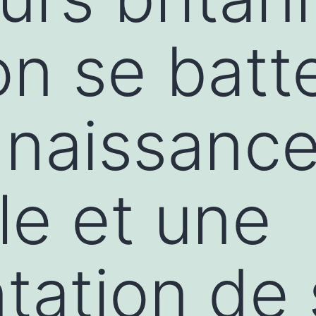
n se batt
nnaissanc
le et une
ation de s