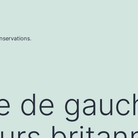
nservations.
ue de gauc
eurs brita