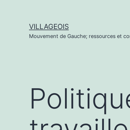
Aller
au
contenu
VILLAGEOIS
Mouvement de Gauche; ressources et co
Politiq
travaill