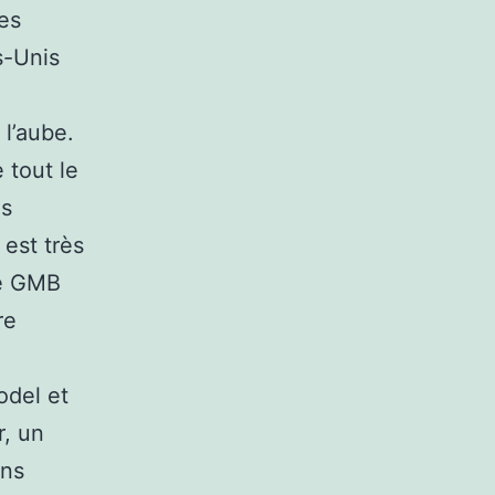
es
s-Unis
 l’aube.
tout le
es
 est très
de GMB
re
odel et
r, un
ons