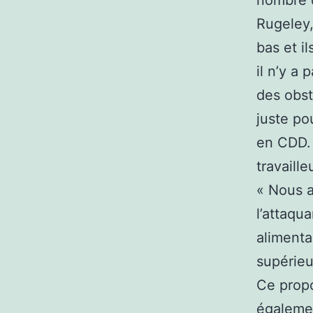
nombre d
Rugeley,
bas et i
il n’y a
des obst
juste po
en CDD. 
travaill
« Nous a
l’attaqua
alimenta
supérieu
Ce propo
égalemen