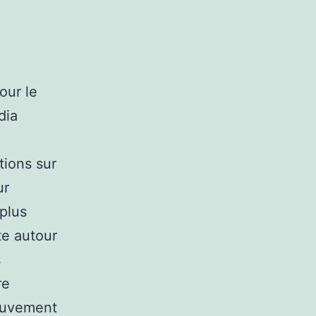
pour le
dia
tions sur
ur
 plus
te autour
s
re
Mouvement