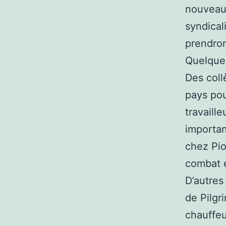
nouveau 
syndical
prendro
Quelque 
Des col
pays pou
travaill
importan
chez Pio
combat e
D’autres
de Pilgr
chauffeu