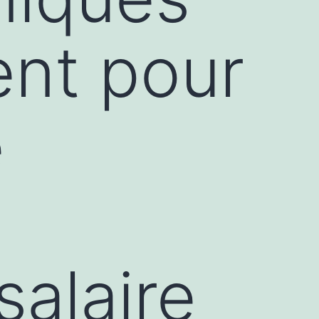
ent pour
e
alaire