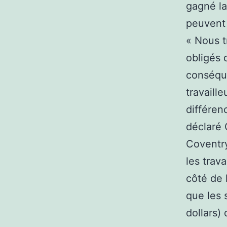
gagné la
peuvent 
« Nous t
obligés 
conséque
travaille
différen
déclaré 
Coventr
les trav
côté de 
que les 
dollars)