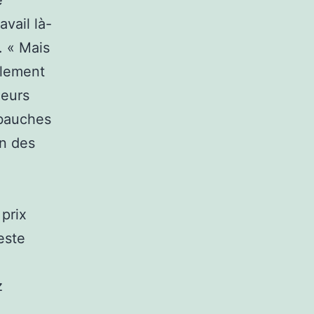
e
vail là-
. « Mais
ablement
leurs
mbauches
on des
 prix
este
z