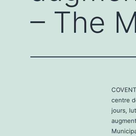
– The Mi
COVENTR
centre d
jours, l
augmenta
Municipa