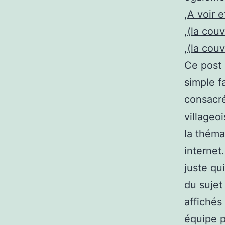
,
A voir e
,
(la cou
,
(la cou
Ce post a
simple f
consacré
villageo
la thém
internet.
juste qu
du suje
affichés
équipe p