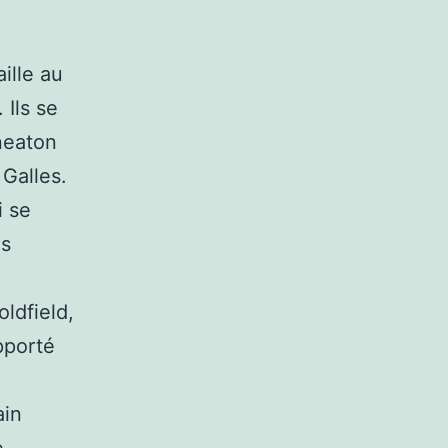
ille au
 Ils se
neaton
 Galles.
i se
ns
ldfield,
pporté
ain