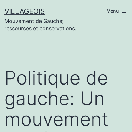
Aller
VILLAGEOIS
Menu
au
Mouvement de Gauche;
contenu
ressources et conservations.
Politique de
gauche: Un
mouvement