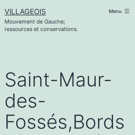
Aller
VILLAGEOIS
Menu
au
Mouvement de Gauche;
contenu
ressources et conservations.
Saint-Maur-
des-
Fossés,Bords