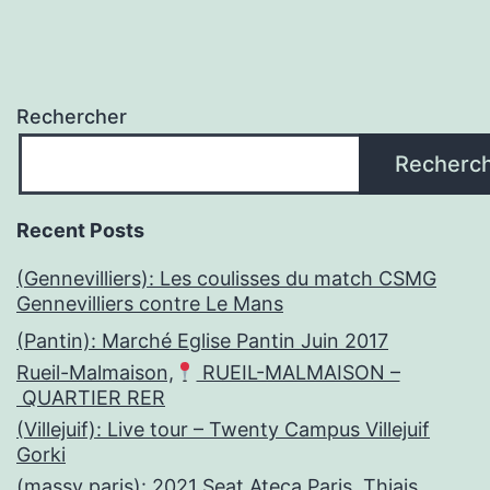
Rechercher
Recherc
Recent Posts
(Gennevilliers): Les coulisses du match CSMG
Gennevilliers contre Le Mans
(Pantin): Marché Eglise Pantin Juin 2017
Rueil-Malmaison,
RUEIL-MALMAISON –
QUARTIER RER
(Villejuif): Live tour – Twenty Campus Villejuif
Gorki
(massy paris): 2021 Seat Ateca Paris, Thiais,