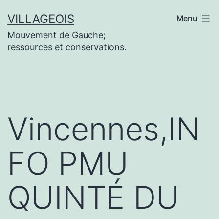
Aller
VILLAGEOIS
Menu
au
Mouvement de Gauche;
contenu
ressources et conservations.
Vincennes,IN
FO PMU
QUINTÉ DU