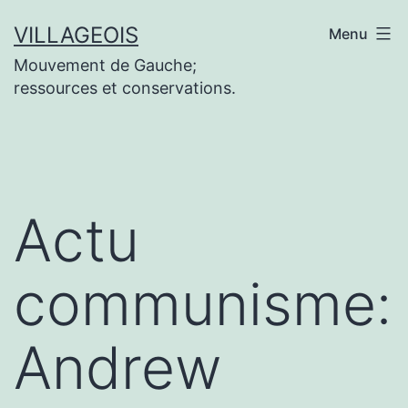
Aller
VILLAGEOIS
Menu
au
Mouvement de Gauche;
contenu
ressources et conservations.
Actu
communisme:
Andrew