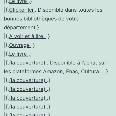
|{,
Le livre
.}
|{,
Clicker Ici
. Disponible dans toutes les
bonnes bibliothèques de votre
département.}
|{,
A voir et à lire.
.}
|{,
Ouvrage
.}
|{,
Le livre
.}
|{,
(la couverture)
. Disponible à l’achat sur
les plateformes Amazon, Fnac, Cultura ….}
|{,
(la couverture)
.}
|{,
(la couverture)
.}
|{,
(la couverture)
.}
|{,
(la couverture)
.}
|{,
(la couverture)
.}