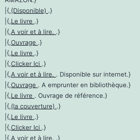
|{,
(Disponible)
.}
|{,
Le livre
.}
|{,
A voir et à lire.
.}
|{,
Ouvrage
.}
|{,
Le livre
.}
|{,
Clicker Ici
.}
|{,
A voir et à lire.
. Disponible sur internet.}
|{,
Ouvrage
. A emprunter en bibliothèque.}
|{,
Le livre
. Ouvrage de référence.}
|{,
(la couverture)
.}
|{,
Le livre
.}
|{,
Clicker Ici
.}
|{,
A voir et à lire.
.}