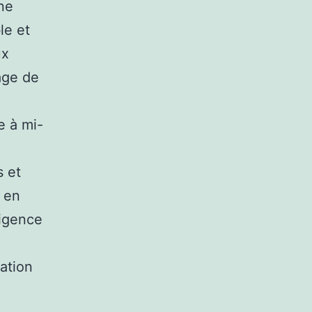
ne
le et
ux
age de
e à mi-
s et
, en
ligence
ation