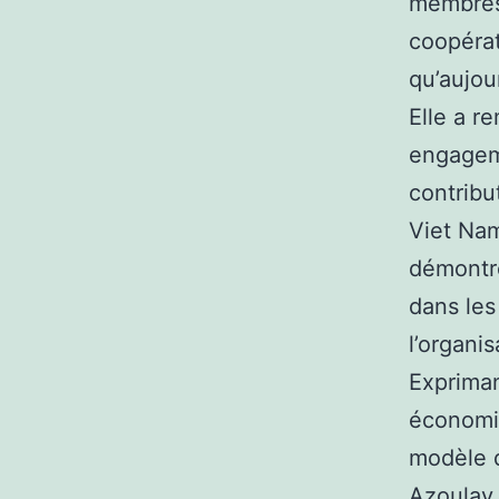
membres 
coopérat
qu’aujou
Elle a r
engageme
contribu
Viet Na
démontre
dans les
l’organis
Expriman
économiq
modèle d
Azoulay 