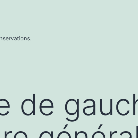
nservations.
ue de gauc
ire généra