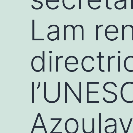
Lam ren
directr
l’UNES
Azoula