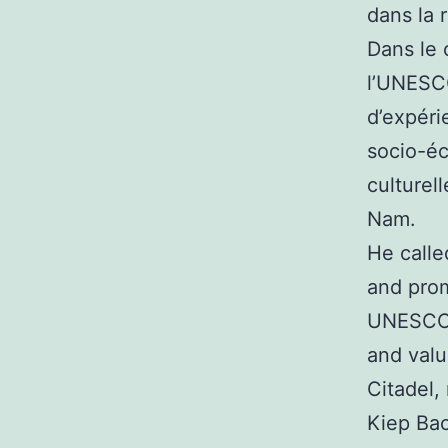
dans la 
Dans le 
l’UNESCO
d’expéri
socio-éc
culturel
Nam.
He calle
and prom
UNESCO’s
and valu
Citadel,
Kiep Bac