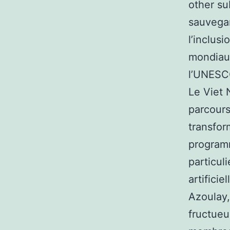
other su
sauvegar
l’inclus
mondiaux
l’UNESC
Le Viet 
parcours
transfor
programm
particul
artificie
Azoulay,
fructueu