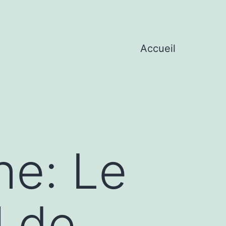
Accueil
he: Le
l de