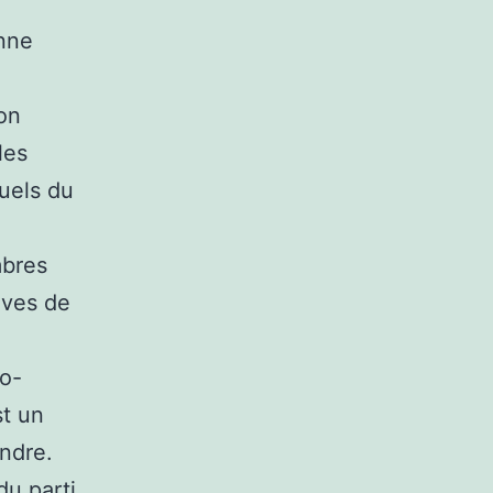
onne
son
les
uels du
mbres
ives de
io-
st un
ndre.
du parti