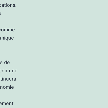
cations.
x
t comme
omique
re de
venir une
tinuera
conomie
ppement