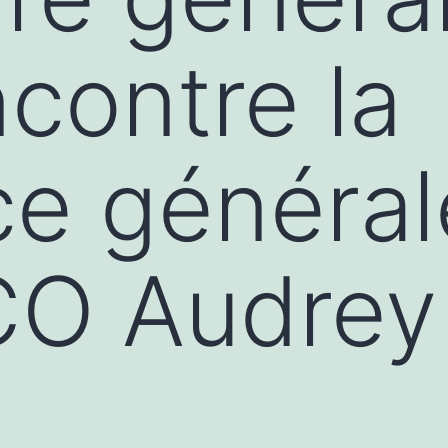
contre la
ice généra
CO Audrey
y