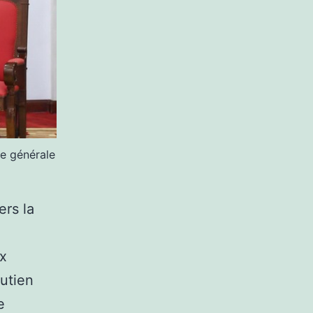
ce générale
ers la
ux
utien
e