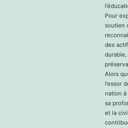
l’éducat
Pour exp
soutien 
reconnai
des acti
durable,
préserva
Alors qu
l’essor d
nation à
sa profo
et la ci
contribu