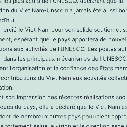
les plus actifs de l’UNESCO, déclarant que la
ion du Viet Nam-Unsco n’a jamais été aussi b
rd’hui.
emercié le Viet Nam pour son solide soutien et 
nt, espérant que le pays apportera de nouvel
tions aux activités de l’UNESCO. Les postes act
m dans les principaux mécanismes de l’UNESCO
nt l’organisation et la confiance des États me
 contributions du Viet Nam aux activités collect
ation.
t son impression des récentes réalisations soc
ues du pays, elle a déclaré que le Viet Nam e
ont de nombreux autres pays pourraient appre
a fortement salué la vision et la direction sage 