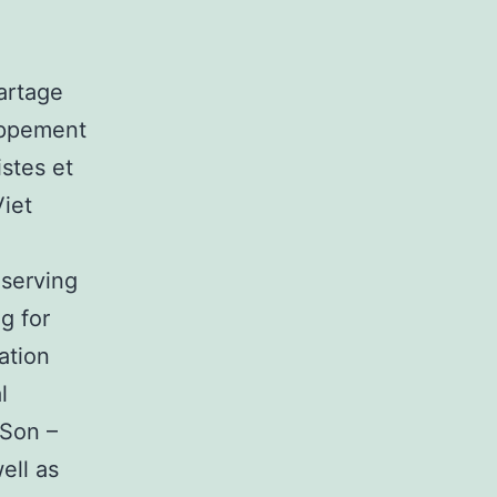
artage
oppement
stes et
Viet
eserving
g for
ation
l
 Son –
ell as