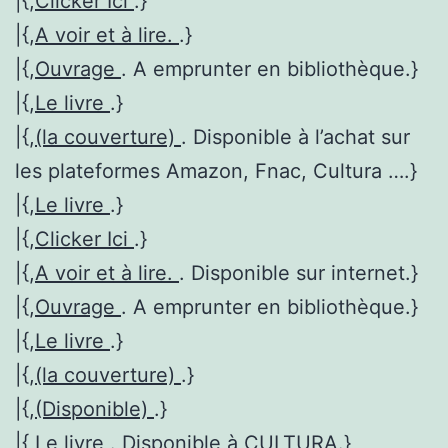
|{,
Clicker Ici
.}
|{,
A voir et à lire.
.}
|{,
Ouvrage
. A emprunter en bibliothèque.}
|{,
Le livre
.}
|{,
(la couverture)
. Disponible à l’achat sur
les plateformes Amazon, Fnac, Cultura ….}
|{,
Le livre
.}
|{,
Clicker Ici
.}
|{,
A voir et à lire.
. Disponible sur internet.}
|{,
Ouvrage
. A emprunter en bibliothèque.}
|{,
Le livre
.}
|{,
(la couverture)
.}
|{,
(Disponible)
.}
|{,
Le livre
. Disponible à CULTURA.}