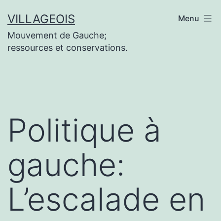
Aller
VILLAGEOIS
Menu
au
Mouvement de Gauche;
contenu
ressources et conservations.
Politique à
gauche:
L’escalade en