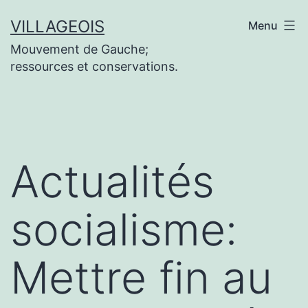
Aller
VILLAGEOIS
Menu
au
Mouvement de Gauche;
contenu
ressources et conservations.
Actualités
socialisme:
Mettre fin au