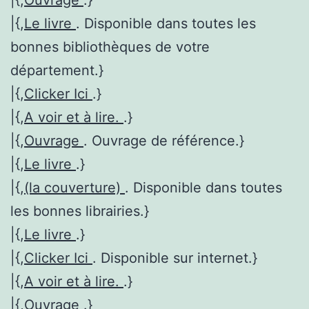
|{,
Ouvrage
.}
|{,
Le livre
. Disponible dans toutes les
bonnes bibliothèques de votre
département.}
|{,
Clicker Ici
.}
|{,
A voir et à lire.
.}
|{,
Ouvrage
. Ouvrage de référence.}
|{,
Le livre
.}
|{,
(la couverture)
. Disponible dans toutes
les bonnes librairies.}
|{,
Le livre
.}
|{,
Clicker Ici
. Disponible sur internet.}
|{,
A voir et à lire.
.}
|{,
Ouvrage
.}