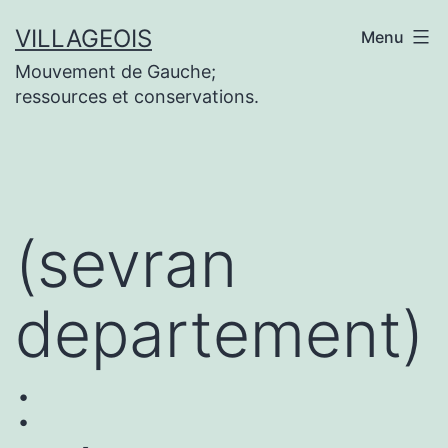
Aller
VILLAGEOIS
Menu
au
Mouvement de Gauche;
contenu
ressources et conservations.
(sevran
departement)
: