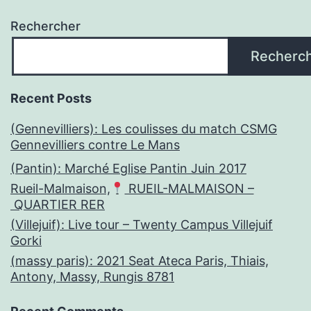
Rechercher
Recherc
Recent Posts
(Gennevilliers): Les coulisses du match CSMG
Gennevilliers contre Le Mans
(Pantin): Marché Eglise Pantin Juin 2017
Rueil-Malmaison,
RUEIL-MALMAISON –
QUARTIER RER
(Villejuif): Live tour – Twenty Campus Villejuif
Gorki
(massy paris): 2021 Seat Ateca Paris, Thiais,
Antony, Massy, Rungis 8781