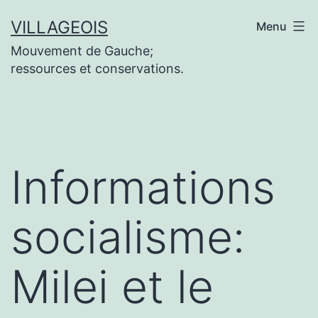
Aller
VILLAGEOIS
Menu
au
Mouvement de Gauche;
contenu
ressources et conservations.
Informations
socialisme:
Milei et le