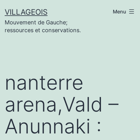
Aller
VILLAGEOIS
Menu
au
Mouvement de Gauche;
contenu
ressources et conservations.
nanterre
arena,Vald –
Anunnaki :