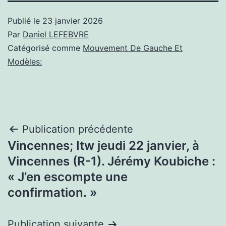
Publié le
23 janvier 2026
Par
Daniel LEFEBVRE
Catégorisé comme
Mouvement De Gauche Et
Modèles:
Navigation
Publication précédente
Vincennes; Itw jeudi 22 janvier, à
de
Vincennes (R-1). Jérémy Koubiche :
l’article
« J’en escompte une
confirmation. »
Publication suivante