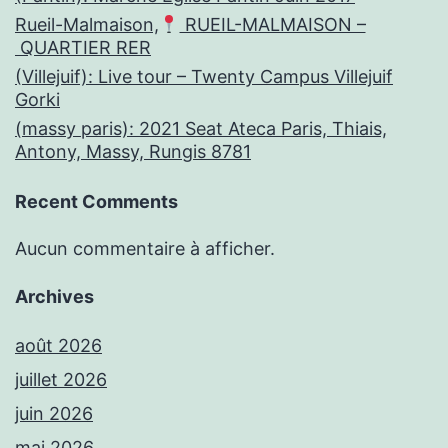
Rueil-Malmaison,
RUEIL-MALMAISON –
QUARTIER RER
(Villejuif): Live tour – Twenty Campus Villejuif
Gorki
(massy paris): 2021 Seat Ateca Paris, Thiais,
Antony, Massy, Rungis 8781
Recent Comments
Aucun commentaire à afficher.
Archives
août 2026
juillet 2026
juin 2026
mai 2026