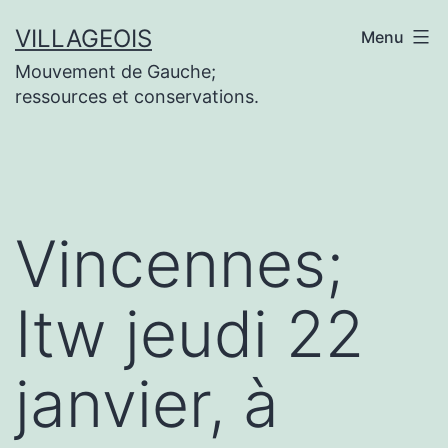
Aller
VILLAGEOIS
Menu
au
Mouvement de Gauche;
contenu
ressources et conservations.
Vincennes;
Itw jeudi 22
janvier, à