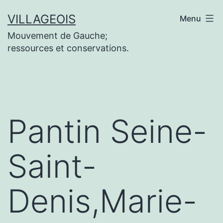
Aller
VILLAGEOIS
Menu
au
Mouvement de Gauche;
contenu
ressources et conservations.
Pantin Seine-
Saint-
Denis,Marie-